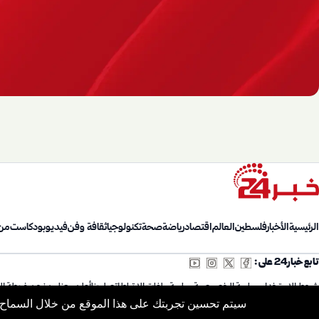
الرئيسية
الأخبار
فلسطين
العالم
اقتصاد
رياضة
صحة
تكنولوجيا
ثقافة وفن
فيديو
بودكاست
من
تابع خبار24 على:
شروط الاستخدام
سياسة الخصوصية
سياسة ملفات الارتباط
اتصل بنا
أعلن معنا
من نحن
خريطة ال
سيتم تحسين تجربتك على هذا الموقع من خلال السماح ب
© 2026 Khabar24. جميع الحقوق محفوظة.