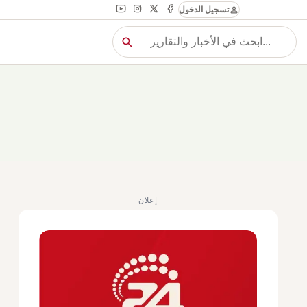
person
تسجيل الدخول
search
بح
بحث
إعلان