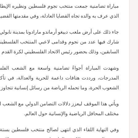
مباراة تضامنية جمعت منتخب نجوم فلسطين ونظيره الإيطا
الذي عرف به والده تجاه القضايا العادلة، وفي مقدمتها القضي
جاء ذلك على أرض ملعب دييغو أرماندو مارادونا بمدينة نابولي
شارك فيها عدد من نجوم وقدامى لاعبي المنتخب الفلسطيني
السابقين، وذلك بحضور رئيس الاتحاد الفلسطيني لكرة القدم 
وشهدت المباراة أجواءً تضامنية واسعة مع الشعب الفل
المدرجات، ورددت هتافات داعمة للحرية والعدالة، في تأ
الشعوب الحرة، وما تحمله الرياضة من رسائل إنسانية تتجاوز 
ويأتي هذا الموقف ليعزز دلالات التضامن الدولي مع الشعب 
مختلف المحافل الرياضية والإنسانية حول العالم
.
وفي النهاية اللقاء الذي انتهى لصالح منتخب فلسطين بستة 