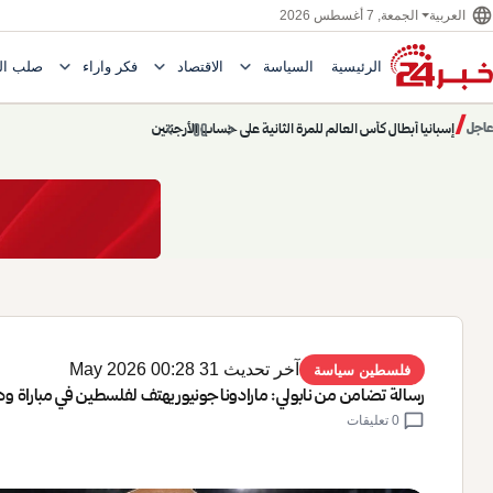
language
الجمعة, 7 أغسطس 2026
العربية
expand_more
expand_more
expand_more
الرئيسية
السياسة
الاقتصاد
فكر وآراء
صلب ال
Toggle submenu for السياسة
Toggle submenu for الاقتصاد
e submenu for
/
chevron_left
pause
chevron_right
حديث الساعة: سيناريوهات قادمة 745
عاجل
حديث الساعة
آخر تحديث 31 May 2026 00:28
فلسطين سياسة
رسالة تضامن من نابولي: مارادونا جونيور يهتف لفلسطين في مباراة ود
chat_bubble
0 تعليقات