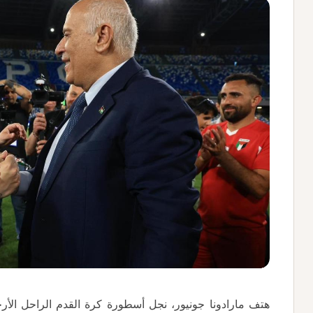
هتف مارادونا جونيور، نجل أسطورة كرة القدم الراحل الأرجن