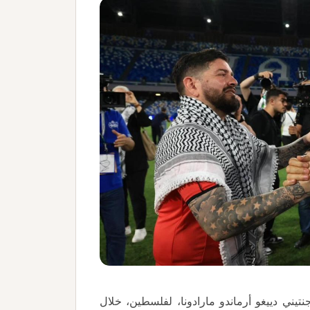
تيني دييغو أرماندو مارادونا، لفلسطين، خلال