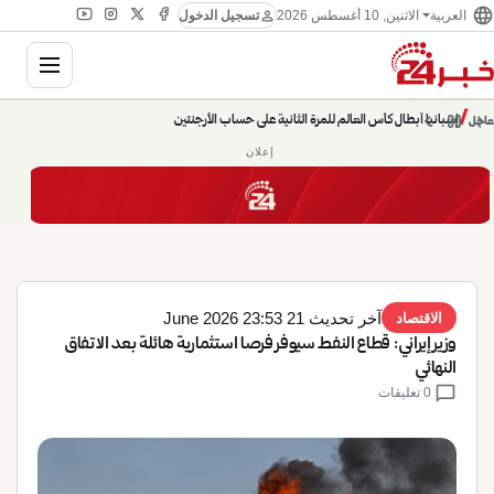
language
person
الاثنين, 10 أغسطس 2026
العربية
تسجيل الدخول
gation
chevron_left
pause
/
chevron_right
إسبانيا أبطال كأس العالم للمرة الثانية على حساب الأرجنتين
عاجل
إعلان
آخر تحديث 21 June 2026 23:53
الاقتصاد
وزير إيراني: قطاع النفط سيوفر فرصا استثمارية هائلة بعد الاتفاق
النهائي
chat_bubble
0 تعليقات