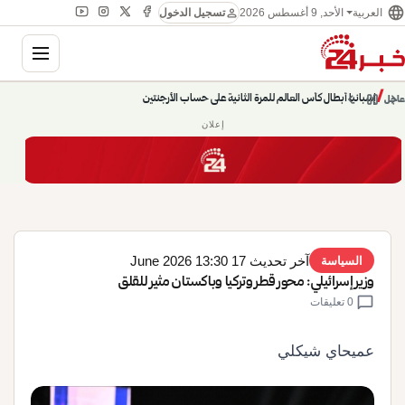
language
person
الأحد, 9 أغسطس 2026
العربية
تسجيل الدخول
gation
إسبانيا أبطال كأس العالم للمرة الثانية على حساب الأرجنتين
chevron_left
pause
/
chevron_right
عاجل
حديث الساعة: سيناريوهات قادمة 745
إعلان
آخر تحديث 17 June 2026 13:30
السياسة
وزير إسرائيلي: محور قطر وتركيا وباكستان مثير للقلق
chat_bubble
0 تعليقات
عميحاي شيكلي