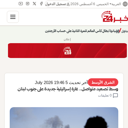
language
person
الخميس, 6 أغسطس 2026
العربية
تسجيل الدخول
gation
إسبانيا أبطال كأس العالم للمرة الثانية على حساب الأرجنتين
chevron_left
pause
/
chevron_right
عاجل
حديث الساعة: سيناريوهات قادمة 745
إعلان
آخر تحديث 5 July 2026 19:46
الشرق الأوسط
وسط تصعيد متواصل.. غارة إسرائيلية جديدة على جنوب لبنان
chat_bubble
0 تعليقات