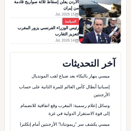
الأردن يعلن إسقاط ثلاثة صواريخ قادمة
من إيران
calendar_month
15 Jul, 2026
السياسة
رئيس الوزراء الفرنسي يزور المغرب
لتعزيز التقارب
calendar_month
14 Jul, 2026
آخر التحديثات
ميسي ينهار بالبكاء بعد ضياع لقب المونديال
إسبانيا أبطال كأس العالم للمرة الثانية على حساب
الأرجنتين
وسائل إعلام رسمية: المغرب وقع اتفاقية للانضمام
إلى قوة الاستقرار الدولية في غزة
ميسي يكشف سر "ريمونتادا" الأرجنتين أمام إنكلترا