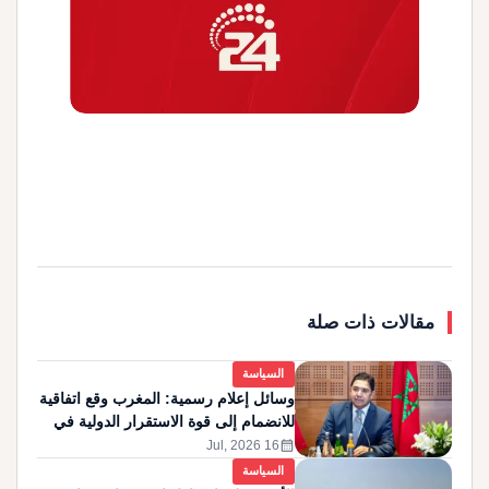
مقالات ذات صلة
السياسة
وسائل إعلام رسمية: المغرب وقع اتفاقية
للانضمام إلى قوة الاستقرار الدولية في
غزة
calendar_month
16 Jul, 2026
السياسة