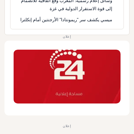
وسائل إعلام رسمية: المغرب وقع اتفاقية للانضمام
إلى قوة الاستقرار الدولية في غزة
ميسي يكشف سر "ريمونتادا" الأرجنتين أمام إنكلترا
إعلان
إعلان