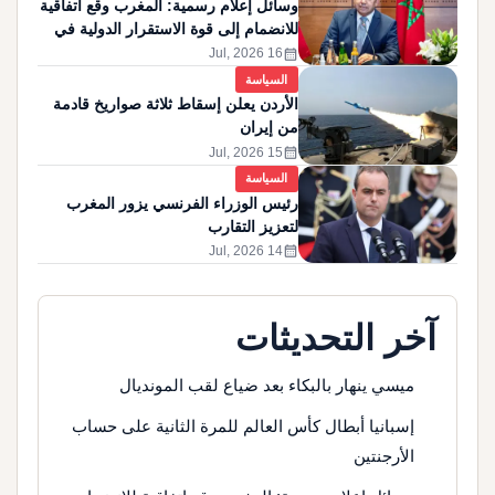
وسائل إعلام رسمية: المغرب وقع اتفاقية
للانضمام إلى قوة الاستقرار الدولية في
غزة
calendar_month
16 Jul, 2026
السياسة
الأردن يعلن إسقاط ثلاثة صواريخ قادمة
من إيران
calendar_month
15 Jul, 2026
السياسة
رئيس الوزراء الفرنسي يزور المغرب
لتعزيز التقارب
calendar_month
14 Jul, 2026
آخر التحديثات
ميسي ينهار بالبكاء بعد ضياع لقب المونديال
إسبانيا أبطال كأس العالم للمرة الثانية على حساب
الأرجنتين