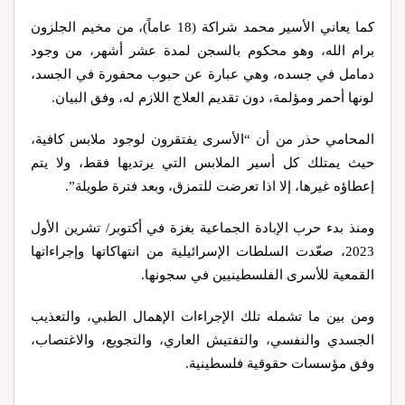
كما يعاني الأسير محمد شراكة (18 عاماً)، من مخيم الجلزون
برام الله، وهو محكوم بالسجن لمدة عشر أشهر، من وجود
دمامل في جسده، وهي عبارة عن حبوب محفورة في الجسد،
لونها أحمر ومؤلمة، دون تقديم العلاج اللازم له، وفق البيان.
المحامي حذر من أن “الأسرى يفتقرون لوجود ملابس كافية،
حيث يمتلك كل أسير الملابس التي يرتديها فقط، ولا يتم
إعطاؤه غيرها، إلا اذا تعرضت للتمزق، وبعد فترة طويلة”.
ومنذ بدء حرب الإبادة الجماعية بغزة في أكتوبر/ تشرين الأول
2023، صعّدت السلطات الإسرائيلية من انتهاكاتها وإجراءاتها
القمعية للأسرى الفلسطينيين في سجونها.
ومن بين ما تشمله تلك الإجراءات الإهمال الطبي، والتعذيب
الجسدي والنفسي، والتفتيش العاري، والتجويع، والاغتصاب،
وفق مؤسسات حقوقية فلسطينية.