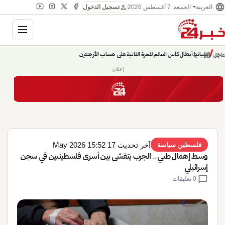
language
person
الجمعة, 7 أغسطس 2026
العربية
تسجيل الدخول
gation
إسبانيا أبطال كأس العالم للمرة الثانية على حساب الأرجنتين
chevron_left
pause
/
chevron_right
عاجل
حديث الساعة: سيناريوهات قادمة 745
إعلان
آخر تحديث 17 May 2026 15:52
فلسطين سياسة
وسط إهمال طبي.. الجرب يتفشى بين أسرى فلسطينيين في سجن
إسرائيلي
chat_bubble
0 تعليقات