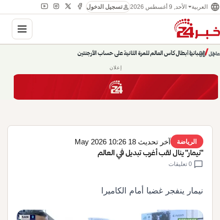
language
person
الأحد, 9 أغسطس 2026
العربية
تسجيل الدخول
gation
chevron_left
pause
/
chevron_right
إسبانيا أبطال كأس العالم للمرة الثانية على حساب الأرجنتين
عاجل
حديث الساعة: سيناريوهات قادمة 745
إعلان
آخر تحديث 18 May 2026 10:26
الرياضة
"نيمار" ينال لقب أغرب تبديل في العالم
chat_bubble
0 تعليقات
نيمار ينفجر غضبا أمام الكاميرا