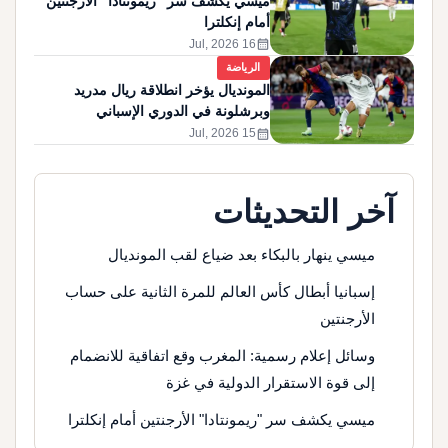
ميسي يكشف سر "ريمونتادا" الأرجنتين
أمام إنكلترا
calendar_month
16 Jul, 2026
الرياضة
المونديال يؤخر انطلاقة ريال مدريد
وبرشلونة في الدوري الإسباني
calendar_month
15 Jul, 2026
آخر التحديثات
ميسي ينهار بالبكاء بعد ضياع لقب المونديال
إسبانيا أبطال كأس العالم للمرة الثانية على حساب
الأرجنتين
وسائل إعلام رسمية: المغرب وقع اتفاقية للانضمام
إلى قوة الاستقرار الدولية في غزة
ميسي يكشف سر "ريمونتادا" الأرجنتين أمام إنكلترا