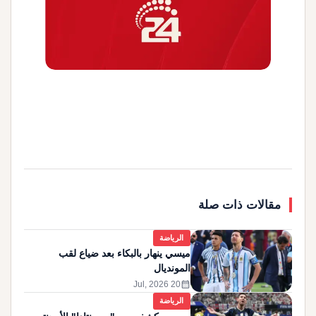
مقالات ذات صلة
الرياضة
ميسي ينهار بالبكاء بعد ضياع لقب
المونديال
calendar_month
20 Jul, 2026
الرياضة