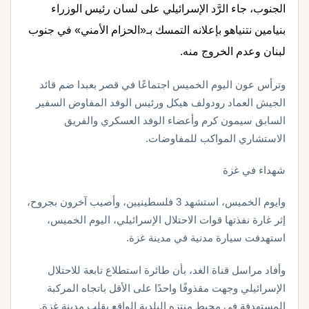
الجنوب، جاء الرَّد الإسرائيلي على لسان رئيس الوزراء
بنيامين نتنياهو بإعلانه التمسك بـ«الحزام الأمني» في جنوب
لبنان وعدم الخروج منه.
وترأس عون اليوم الخميس اجتماعًا في قصر بعبدا ضم قائد
الجيش العماد رودولف هيكل ورئيس الوفد المفاوض السفير
السابق سيمون كرم وأعضاء الوفد العسكري والفريق
الاستشاري المواكب للمفاوضات.
شهداء في غزة
وايوم الخميس، استشهد 3 فلسطينيين، وأصيب آخرون بجروح،
إثر غارة نفذتها قوات الاحتلال الإسرائيلي، اليوم الخميس،
استهدفت سيارة مدنية في مدينة غزة.
وأفاد مراسل قناة الغد، بأن طائرة استطلاع تابعة للاحتلال
الإسرائيلي وجهت مقذوفًا واحدًا على الأقل باتجاه المركبة
المستهدفة في محيط منتزه البلدية الواقع بقلب مدينة غزة.