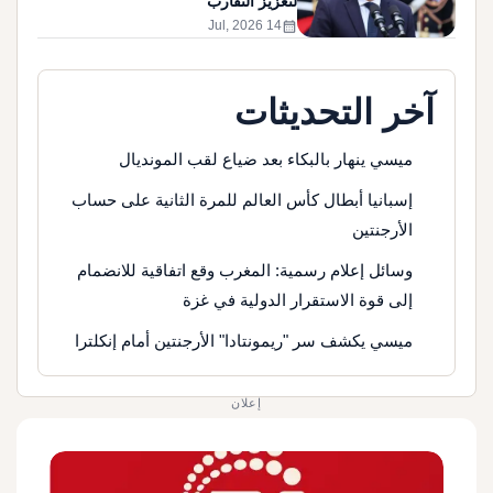
لتعزيز التقارب
calendar_month
14 Jul, 2026
آخر التحديثات
ميسي ينهار بالبكاء بعد ضياع لقب المونديال
إسبانيا أبطال كأس العالم للمرة الثانية على حساب
الأرجنتين
وسائل إعلام رسمية: المغرب وقع اتفاقية للانضمام
إلى قوة الاستقرار الدولية في غزة
ميسي يكشف سر "ريمونتادا" الأرجنتين أمام إنكلترا
إعلان