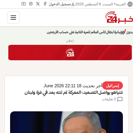
language
person
السبت, 8 أغسطس 2026
العربية
تسجيل الدخول
gation
chevron_left
pause
/
chevron_right
حديث الساعة: سيناريوهات قادمة 745
عاجل
إعلان
آخر تحديث 18 June 2026 22:11
إسرائيل
نتنياهو يواصل التصعيد: المعركة لم تنته بعد في غزة ولبنان
chat_bubble
0 تعليقات