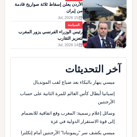
الأردن يعلن إسقاط ثلاثة صواريخ قادمة
من إيران
calendar_month
15 Jul, 2026
السياسة
رئيس الوزراء الفرنسي يزور المغرب
لتعزيز التقارب
calendar_month
14 Jul, 2026
آخر التحديثات
ميسي ينهار بالبكاء بعد ضياع لقب المونديال
إسبانيا أبطال كأس العالم للمرة الثانية على حساب
الأرجنتين
وسائل إعلام رسمية: المغرب وقع اتفاقية للانضمام
إلى قوة الاستقرار الدولية في غزة
ميسي يكشف سر "ريمونتادا" الأرجنتين أمام إنكلترا