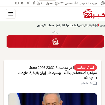
language
person
الخميس, 6 أغسطس 2026
العربية
تسجيل الدخول
gation
إسبانيا أبطال كأس العالم للمرة الثانية على حساب الأرجنتين
chevron_left
pause
/
chevron_right
عاجل
حديث الساعة: سيناريوهات قادمة 745
إعلان
آخر تحديث 8 June 2026 23:32
أميركا سياسة
نتنياهو: أضعفنا حزب الله.. وسنرد على إيران بقوة إذا عاودت
استهدافنا
chat_bubble
0 تعليقات