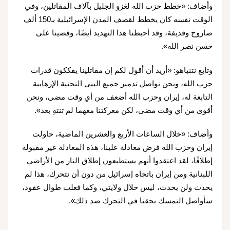
وأضاف: «خطط حزب الله لغزو الجليل بآلاف المقاتلين، وفي
الوقت نفسه كان يخطط لقصف المدن الإسرائيلية بـ150 ألف
صاروخ وقذيفة، وقد أحبطنا هذا التهديد أيضًا، وقضينا على
حسن نصر الله».
وتابع نتنياهو: «أريد أن أقول لكم إن مقاتلينا يفككون قدرات
حزب الله، ونحن نواصل تدمير جميع البنى التحتية الإرهابية
التابعة له، إيران وحزب الله أضعف من أي وقت مضى، ونحن
أقوى من أي وقت مضى، لكن معركتنا معهما لم تنتهِ بعد».
وأضاف: «خلال الساعات الأربع والعشرين الماضية، حاولت
إيران وحزب الله فرض معادلة علينا، هذه المعادلة غير مقبولة
إطلاقًا، لقد اعتقدوا أنهم يستطيعون إطلاق النار من الأراضي
اللبنانية ومن إيران باتجاه إسرائيل من دون أن نتحرك، هذا لم
يحدث ولن يحدث، ليس خلال ولايتي، وكما فعلت طوال عقود،
سأواصل التمسك بحقنا في التحرك ضد ذلك».