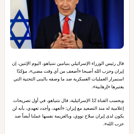
قال رئيس الوزراء الإسرائيلي بنيامين نتنياهو، اليوم الإثنين، إن
إيران وحزب الله أصبحا «أضعف من أي وقت مضى»، مؤكدًا
استمرار العمليات العسكرية ضد ما وصفه بالبنى التحتية التي
يعتبرها «إرهابية».
وبحسب القناة 12 الإسرائيلية، قال نتنياهو، في أول تصريحات
إعلامية له منذ التصعيد مع إيران: «أتعهد، وأجدد تعهدي، بأنه لن
يكون لدى إيران سلاح نووي، وبالعزيمة نفسها عملنا أيضاً ضد
حزب الله».