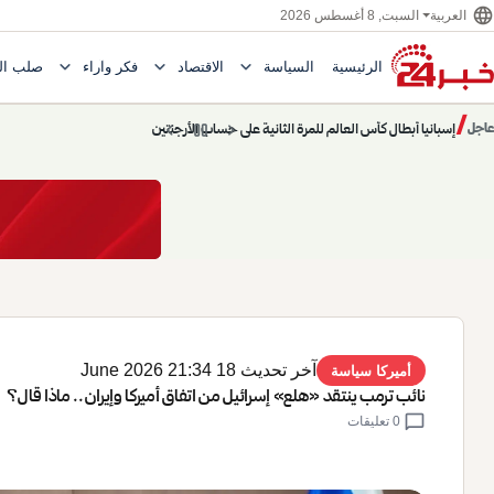
language
السبت, 8 أغسطس 2026
العربية
expand_more
expand_more
expand_more
الرئيسية
السياسة
الاقتصاد
فكر وآراء
صلب ال
Toggle submenu for السياسة
Toggle submenu for الاقتصاد
e submenu for
/
chevron_left
pause
chevron_right
حديث الساعة: سيناريوهات قادمة 745
عاجل
حديث الساعة
آخر تحديث 18 June 2026 21:34
أميركا سياسة
نائب ترمب ينتقد «هلع» إسرائيل من اتفاق أميركا وإيران.. ماذا قال؟
chat_bubble
0 تعليقات