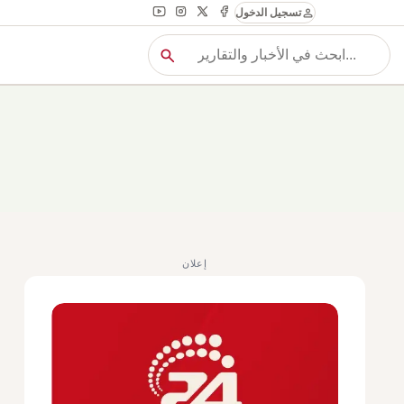
person
تسجيل الدخول
search
بح
بحث
إعلان