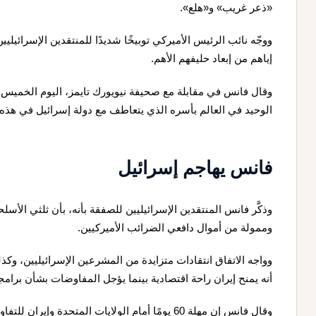
«ذعر غريب» و«هلع».
ووجّه نائب الرئيس الأميركي توبيخًا شديدًا للمنتقدين الإسرائيليين
إياهم من إبعاد حليفهم الأهم.
وقال فانس في مقابلة مع صحيفة نيويورك تايمز، اليوم الخميس،
الوحيد في العالم بأسره الذي يتعاطف مع دولة إسرائيل في هذه 
فانس يهاجم إسرائيل
وذكَّر فانس المنتقدين الإسرائيليين للصفقة بأنه، بأن ثلثي الأ
وممولة من أموال دافعي الضرائب الأميركيين.
وواجه الاتفاق انتقادات متزايدة من المشرعين الإسرائيليين، و
أنه يمنح إيران راحة اقتصادية بينما يؤجل المفاوضات بشأن برامجه
وقال فانس إن مهلة 60 يومًا أمام الولايات المتحدة 