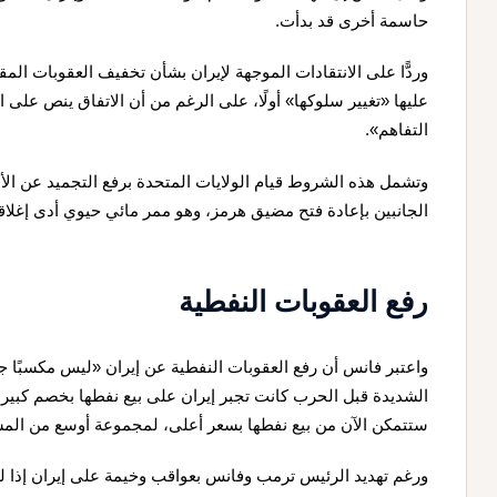
حاسمة أخرى قد بدأت.
وردًّا على الانتقادات الموجهة لإيران بشأن تخفيف العقوبات ال
عليها «تغيير سلوكها» أولًا، على الرغم من أن الاتفاق ينص على ال
التفاهم».
وتشمل هذه الشروط قيام الولايات المتحدة برفع التجميد عن الأصو
الجانبين بإعادة فتح مضيق هرمز، وهو ممر مائي حيوي أدى إغلاق
رفع العقوبات النفطية
واعتبر فانس أن رفع العقوبات النفطية عن إيران «ليس مكسبًا جديد
الشديدة قبل الحرب كانت تجبر إيران على بيع نفطها بخصم كبير 
ستتمكن الآن من بيع نفطها بسعر أعلى، لمجموعة أوسع من المشتر
ورغم تهديد الرئيس ترمب وفانس بعواقب وخيمة على إيران إذا لم