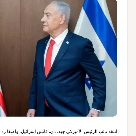
انتقد نائب الرئيس الأميركي جيه. دي. فانس إسرائيل، واصفا رد فع