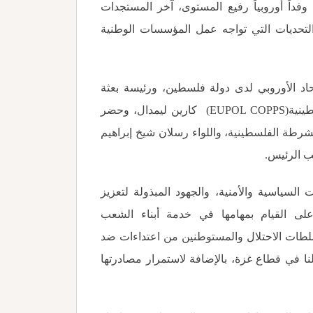
داً أوروبياً رفيع المستوى، آخر المستجدات
والتحديات التي تواجه عمل المؤسسات الوطنية
اد الأوروبي لدى دولة فلسطين، ورئيسة بعثة
ينية
(EUPOL COPPS)
كارين ليمدال، وحضر
لشرطة الفلسطينية، واللواء رسلان شيخ إبراهيم
ئب الرئيس
.
 السياسية والأمنية، والجهود المبذولة لتعزيز
لى القيام بمهامها في خدمة أبناء الشعب
طات الاحتلال والمستوطنين من اعتداءات ضد
لنا في قطاع غزة، بالإضافة لاستمرار مصادرتها