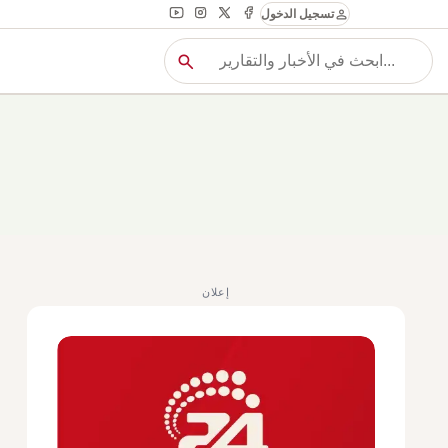
person
تسجيل الدخول
search
بح
بحث
إعلان