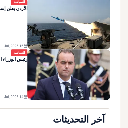
السياسة
الأردن يعلن إسق
calendar_month
15 Jul, 2026
السياسة
رئيس الوزراء ا
calendar_month
14 Jul, 2026
آخر التحديثات