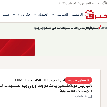
language
الخميس, 6 أغسطس 2026
العربية
expand_more
expand_more
expand_more
الرئيسية
السياسة
الاقتصاد
فكر وآراء
صلب ال
Toggle submenu for السياسة
Toggle submenu for الاقتصاد
e submenu for
/
chevron_left
pause
chevron_right
حديث الساعة: سيناريوهات قادمة 745
عاجل
حديث الساعة
آخر تحديث 10 June 2026 14:48
فلسطين سياسة
نائب رئيس دولة فلسطين يبحث مع وفد أوروبي رفيع المستجدات السي
المؤسسات الفلسطينية
chat_bubble
0 تعليقات