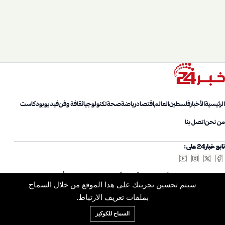
الرئيسية
الأخبار
فلسطين
العالم
اقتصاد
رياضة
صحة
تكنولوجيا
ثقافة وفن
فيديو
بودكاست
من نحن
اتصل بنا
تابع خبار24 على:
شروط الاستخدام
سياسة الخصوصية
سياسة ملفات الارتباط
اتصل بنا
أعلن معنا
من نحن
سيتم تحسين تجربتك على هذا الموقع من خلال السماح
خريطة الموقع
الأرشيف
بملفات تعريف الارتباط.
السماح للكوكيز
© 2026 Khabar24. جميع الحقوق محفوظة.