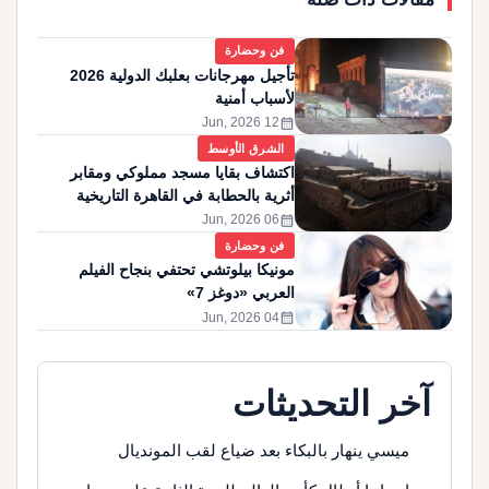
فن وحضارة
تأجيل مهرجانات بعلبك الدولية 2026
لأسباب أمنية
calendar_month
12 Jun, 2026
الشرق الأوسط
اكتشاف بقايا مسجد مملوكي ومقابر
أثرية بالحطابة في القاهرة التاريخية
calendar_month
06 Jun, 2026
فن وحضارة
مونيكا بيلوتشي تحتفي بنجاح الفيلم
العربي «دوغز 7»
calendar_month
04 Jun, 2026
آخر التحديثات
ميسي ينهار بالبكاء بعد ضياع لقب المونديال