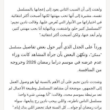
ولفتت إلى أن السبب الثاني يعود إلى إعجابها بالمسلسل
نفسه، مشيرة إلى أنها تحب مهنتها لكنها أصبحت أكثر انتقائية
في اختياراتها من الأدوار التي تُعرض عليها. وقالت نادين نجيم:
"المسلسل كتير حلو، واشتقت، وبالنهاية أنا بحب مهنتي كتير،
ولم أبعد عنها، ولكن أصبحت أكثر انتقائية."
ورداً على الجدل الذي أُثير حول بعض تفاصيل
مسلسل
، وتكهّن البعض بأن جرأة المشاهد كانت وراء
"ممكن"
عدم عرضه في موسم دراما رمضان 2026 وخروجه
من المنافسة.
وشددت نادين نجيم على أن الأهم بالنسبة لها هو وصول العمل
إلى الجمهور، موضحة أن مشاهد المسلسل وطبيعة الأعمال لم
تعد مرتبطة بموسم محدد. وقالت: "أنا يهمني شيء واحد:
مسلسل الناس ناطرته، واللي بيحب نادين رح يتابعها، سواء
برات رمضان أو جواه… كل السنة فيك تحضر اللي بدك إياه."