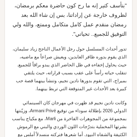
"بتأسف كتير إنه ما رح كون حاضرة معكم برمضان،
لظروف خارجة عن إراداتنا، بس إن شاء الله بعد
رمضان منقدم عمل كامل متكامل وممتع، والله ولي
التوفيق للجميع.. تحياتي".
تدور أحداث المسلسل حول رجل الأعمال الناجح زياد سليمان،
الذي يقوم بدوره ظافر العابدين، ويعيش صراعاً مع ماضيه،
حيث يحاول إخفاءه في ظل الحاضر الذي يبدو براقاً للجميع.
تنقلب حياته رأساً على عقب بسبب قراراته، حيث يلتقي
بميراج، التي تقوم بدورها نادين نجيم، وتنشأ بينهما قصة حب
كبيرة بعد الأحداث غير المتوقعة التي تربط بينهما.
وكانت نادين نجيم قد ظهرت في مهرجان كان السينمائي
الدولي 2026 بإطلالة سوداء من توقيع Armani Privé، وزيّنتها
بمجموعة من المجوهرات الفاخرة من Marli، مع مكياج يناسب
بشرتها المخملية بتدرّجات اللون الوردي والبني مع الرموش
الكثيفة والشفاه النيود. أما شعرها فتركته منسدلاً أملس مع