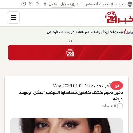
language
person
الجمعة, 7 أغسطس 2026
العربية
تسجيل الدخول
gation
إسبانيا أبطال كأس العالم للمرة الثانية على حساب الأرجنتين
chevron_left
pause
/
chevron_right
عاجل
حديث الساعة: سيناريوهات قادمة 745
إعلان
آخر تحديث 16 May 2026 01:04
فن
نادين نجيم تكشف تفاصيل مسلسلها المرتقب "ممكن" وموعد
عرضه
chat_bubble
0 تعليقات