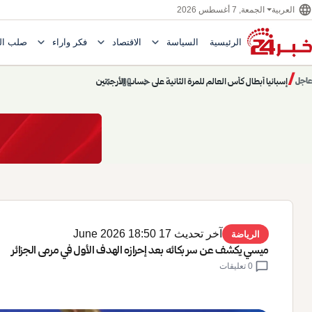
language
الجمعة, 7 أغسطس 2026
العربية
expand_more
expand_more
expand_more
الرئيسية
السياسة
الاقتصاد
فكر وآراء
صلب ال
Toggle submenu for السياسة
Toggle submenu for الاقتصاد
e submenu for
/
chevron_left
pause
chevron_right
حديث الساعة: سيناريوهات قادمة 745
عاجل
حديث الساعة
آخر تحديث 17 June 2026 18:50
الرياضة
ميسي يكشف عن سر بكائه بعد إحرازه الهدف الأول في مرمى الجزائر
chat_bubble
0 تعليقات