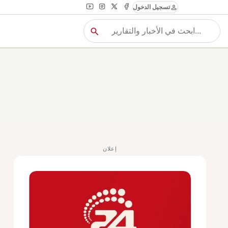
person
تسجيل الدخول
search
بح
بحث
إعلان