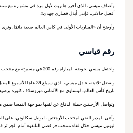
وأضاف ميسي، الذي أحرز هاتريك لأول مرة في مشواره مع منتخب
أفضل حالاتي، فإنني أبذل قصارى جهدي».
وأوضح أن «المباريات الأولى في كأس العالم صعبة دائمًا، ونرى أن
رقم قياسي
واحتفل ميسي بخوضه المباراة رقم 200 في مسيرته مع منتخب بلاده.
وبفضل ثلاثيته، عادل ميسي، الذي 
تاريخ كأس العالم، ليتساوى مع الألماني ميروسلاف كلوزه برصيد 16 هدفًا
وتواصل الأرجنتين حملة الدفاع عن لقبها بمواجهة النمسا ضمن م
وأثنى المدير الفني لمنتخب الأرجنتين، ليونيل سكالوني، على ا
ليونيل ميسي خلال لقاء منتخب «راقصي التانغو» أمام الجزائر ف