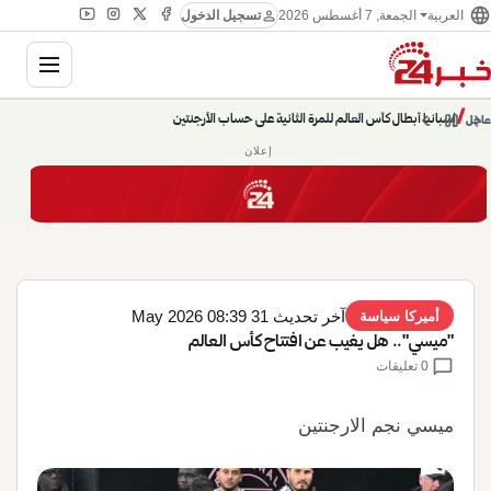
language
person
الجمعة, 7 أغسطس 2026
العربية
تسجيل الدخول
gation
chevron_left
pause
/
chevron_right
إسبانيا أبطال كأس العالم للمرة الثانية على حساب الأرجنتين
عاجل
إعلان
آخر تحديث 31 May 2026 08:39
أميركا سياسة
"ميسي".. هل يغيب عن افتتاح كأس العالم
chat_bubble
0 تعليقات
ميسي نجم الارجنتين