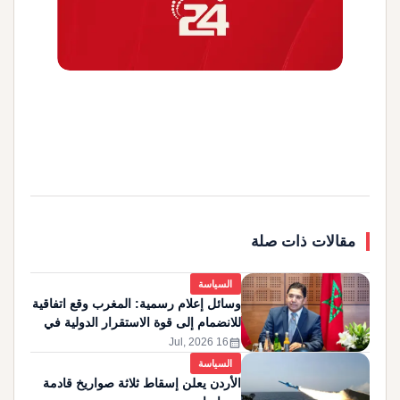
مقالات ذات صلة
السياسة
وسائل إعلام رسمية: المغرب وقع اتفاقية
للانضمام إلى قوة الاستقرار الدولية في
غزة
calendar_month
16 Jul, 2026
السياسة
الأردن يعلن إسقاط ثلاثة صواريخ قادمة