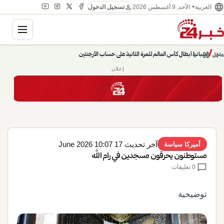
language
person
الأحد, 9 أغسطس 2026
العربية
تسجيل الدخول
gation
chevron_left
pause
/
chevron_right
إسبانيا أبطال كأس العالم للمرة الثانية على حساب الأرجنتين
عاجل
حديث الساعة: سيناريوهات قادمة 745
إعلان
آخر تحديث 17 June 2026 10:07
أميركا سياسة
مستوطنون يحرقون مسجدين في رام الله
chat_bubble
0 تعليقات
توضيحية