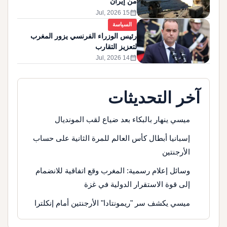
من إيران
calendar_month
15 Jul, 2026
السياسة
رئيس الوزراء الفرنسي يزور المغرب
لتعزيز التقارب
calendar_month
14 Jul, 2026
آخر التحديثات
ميسي ينهار بالبكاء بعد ضياع لقب المونديال
إسبانيا أبطال كأس العالم للمرة الثانية على حساب
الأرجنتين
وسائل إعلام رسمية: المغرب وقع اتفاقية للانضمام
إلى قوة الاستقرار الدولية في غزة
ميسي يكشف سر "ريمونتادا" الأرجنتين أمام إنكلترا