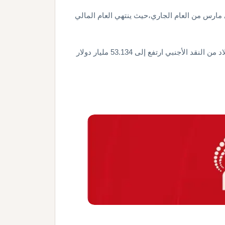
يو ⁠من العام الماضي إلى مارس ​من ⁠العام الجاري،حيث ينتهي العام المالي
كما قال البنك المركزي المصري ​اليوم، إن صافي ‌احتياطيات ⁠البلاد ‌من ⁠النقد ​الأجنبي ⁠ارتفع إلى ⁠53.134 مليار ⁠دولار