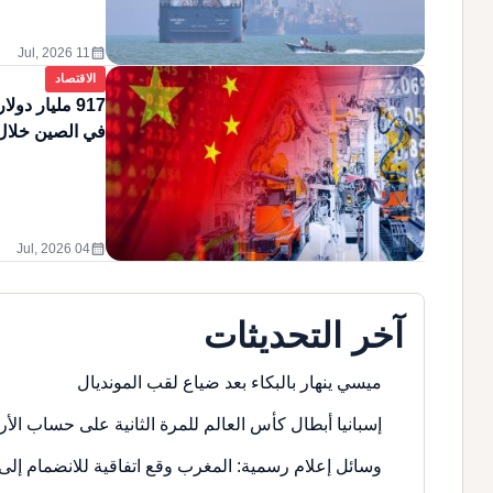
calendar_month
11 Jul, 2026
الاقتصاد
917 مليار د
في الصين خلال 5 أشه
calendar_month
04 Jul, 2026
آخر التحديثات
ميسي ينهار بالبكاء بعد ضياع لقب المونديال
إسبانيا أبطال كأس العالم للمرة الثانية على حساب الأر
وسائل إعلام رسمية: المغرب وقع اتفاقية للانضمام إلى 