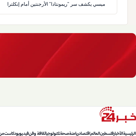
ميسي يكشف سر "ريمونتادا" الأرجنتين أمام إنكلترا
الرئيسية
الأخبار
فلسطين
العالم
اقتصاد
رياضة
صحة
تكنولوجيا
ثقافة وفن
فيديو
بودكاست
من