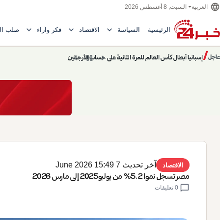
language
السبت, 8 أغسطس 2026
العربية
expand_more
expand_more
expand_more
الرئيسية
السياسة
الاقتصاد
فكر وآراء
صلب ال
Toggle submenu for السياسة
Toggle submenu for الاقتصاد
e submenu for
إسبانيا أبطال كأس العالم للمرة الثانية على حساب الأرجنتين
/
chevron_left
pause
chevron_right
عاجل
حديث الساعة: سيناريوهات قادمة 745
حديث الساعة
آخر تحديث 7 June 2026 15:49
الاقتصاد
مصر تسجل نموا 5.2% من يوليو2025 إلى مارس 2026
chat_bubble
0 تعليقات