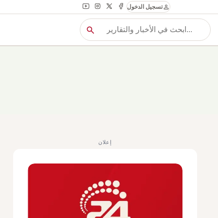
person
تسجيل الدخول
search
بح
بحث
إعلان