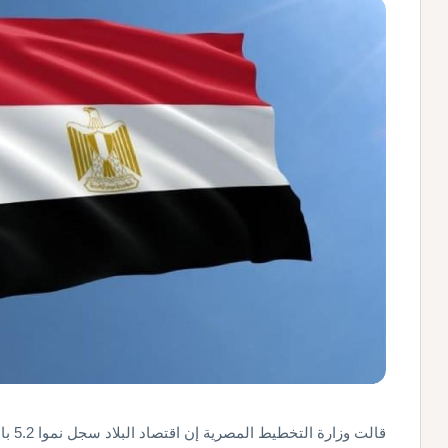
قالت وزارة التخطيط المصرية إن ​اقتصاد البلاد سجل نموا 5.2 بالمئة خلال ‌الأشهر ⁠التسعة