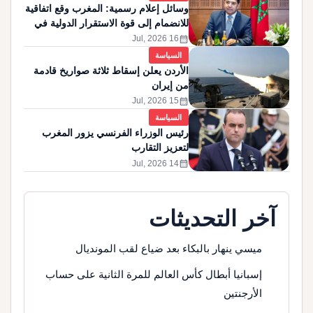
وسائل إعلام رسمية: المغرب وقع اتفاقية
للانضمام إلى قوة الاستقرار الدولية في
غزة
calendar_month
16 Jul, 2026
السياسة
الأردن يعلن إسقاط ثلاثة صواريخ قادمة
من إيران
calendar_month
15 Jul, 2026
السياسة
رئيس الوزراء الفرنسي يزور المغرب
لتعزيز التقارب
calendar_month
14 Jul, 2026
آخر التحديثات
ميسي ينهار بالبكاء بعد ضياع لقب المونديال
إسبانيا أبطال كأس العالم للمرة الثانية على حساب
الأرجنتين