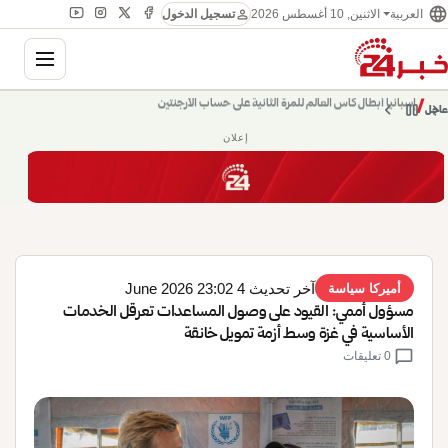
language
person
الاثنين, 10 أغسطس 2026
العربية
تسجيل الدخول
gation
chevron_left
pause
/
chevron_right
حديث الساعة: سيناريوهات قادمة 745
عاجل
إعلان
آخر تحديث 4 June 2026 23:02
أميركا سياسة
مسؤول أممي: القيود على وصول المساعدات تعرقل الخدمات
الأساسية في غزة وسط أزمة تمويل خانقة
chat_bubble
0 تعليقات