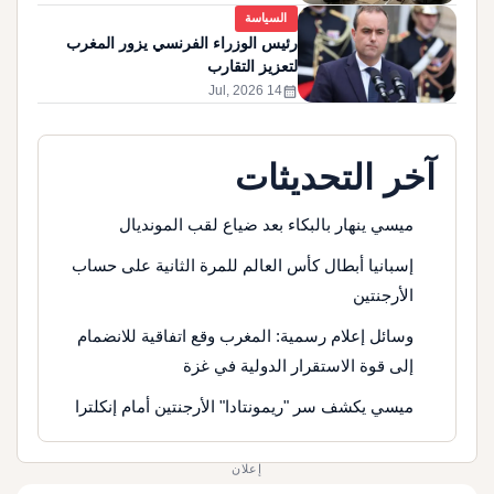
السياسة
رئيس الوزراء الفرنسي يزور المغرب
لتعزيز التقارب
calendar_month
14 Jul, 2026
آخر التحديثات
ميسي ينهار بالبكاء بعد ضياع لقب المونديال
إسبانيا أبطال كأس العالم للمرة الثانية على حساب
الأرجنتين
وسائل إعلام رسمية: المغرب وقع اتفاقية للانضمام
إلى قوة الاستقرار الدولية في غزة
ميسي يكشف سر "ريمونتادا" الأرجنتين أمام إنكلترا
إعلان