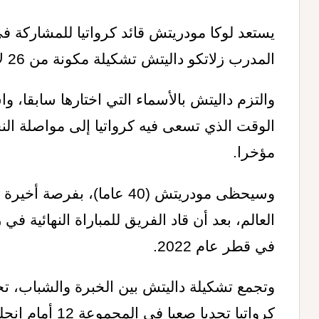
يستعد لوكا مودريتش قائد كرواتيا
للمشاركة في
المدرب زلاتكو داليتش تشكيلة مكونة من 26 لاعبا دون إجراء أي تغييرات
والتزم داليتش
بالأسماء التي اختارها سابقا، و
الوقت الذي تسعى فيه كرواتيا إلى مواصلة الن
‌مؤخرا
.
وسيحظى مودريتش (40 عاما)، ب
في قطر عام 2022
.
وتجمع تشكيلة داليتش بين الخبرة والشباب، تح
كرواتيا تحديا صعبا في المجموعة
12 أمام إنجلترا وغانا وبنما