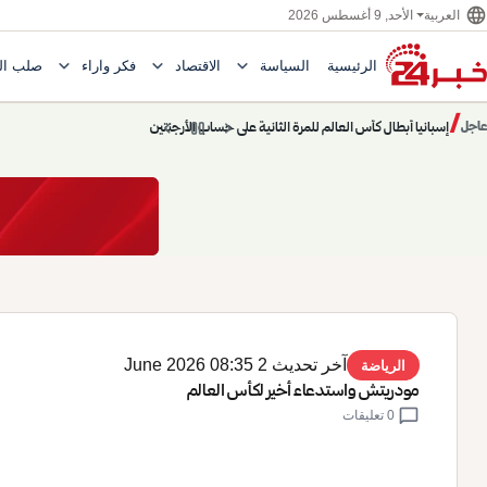
language
الأحد, 9 أغسطس 2026
العربية
expand_more
expand_more
expand_more
الرئيسية
السياسة
الاقتصاد
فكر وآراء
صلب ال
Toggle submenu for السياسة
Toggle submenu for الاقتصاد
e submenu for
/
chevron_left
pause
chevron_right
حديث الساعة: سيناريوهات قادمة 745
عاجل
حديث الساعة
آخر تحديث 2 June 2026 08:35
الرياضة
مودريتش واستدعاء أخير لكأس العالم
chat_bubble
0 تعليقات