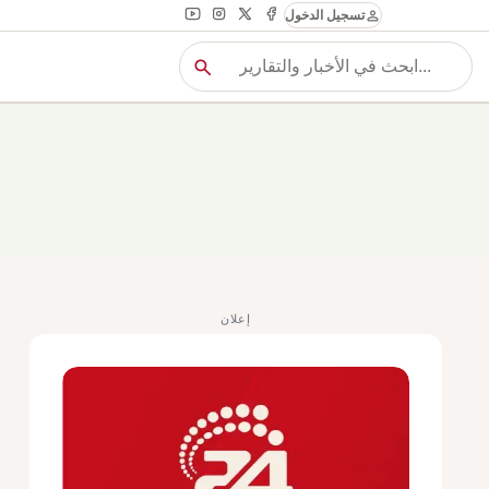
person
تسجيل الدخول
search
بح
بحث
إعلان