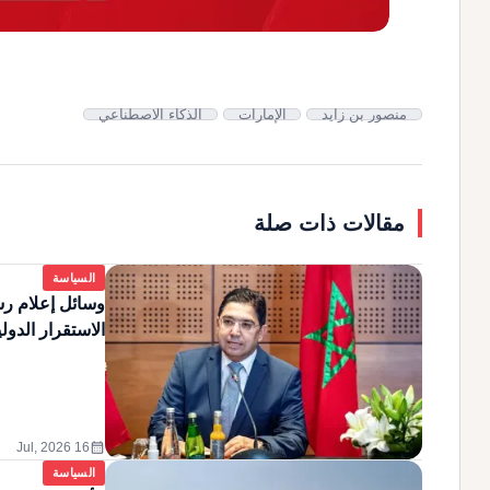
منصور بن زايد
الإمارات
الذكاء الاصطناعي
مقالات ذات صلة
السياسة
وسائل إعلام رس
الاستقرار الدول
calendar_month
16 Jul, 2026
السياسة