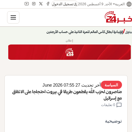
language
person
الأحد, 9 أغسطس 2026
العربية
تسجيل الدخول
gation
إسبانيا أبطال كأس العالم للمرة الثانية على حساب الأرجنتين
chevron_left
pause
/
chevron_right
عاجل
حديث الساعة: سيناريوهات قادمة 745
إعلان
آخر تحديث 27 June 2026 07:55
السياسة
مناصرون لحزب الله يقطعون طريقا في بيروت احتجاجا على الاتفاق
مع إسرائيل
chat_bubble
0 تعليقات
توضيحية