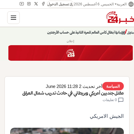
language
person
الخميس, 6 أغسطس 2026
العربية
تسجيل الدخول
gation
إسبانيا أبطال كأس العالم للمرة الثانية على حساب الأرجنتين
chevron_left
pause
/
chevron_right
عاجل
حديث الساعة: سيناريوهات قادمة 745
إعلان
آخر تحديث 2 June 2026 11:28
السياسة
مقتل جنديين أمريكي وبريطاني في حادث تدريب شمال العراق
chat_bubble
0 تعليقات
الجيش الامريكي