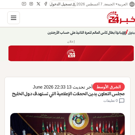
language
person
الجمعة, 7 أغسطس 2026
العربية
تسجيل الدخول
gation
إسبانيا أبطال كأس العالم للمرة الثانية على حساب الأرجنتين
chevron_left
pause
/
chevron_right
عاجل
حديث الساعة: سيناريوهات قادمة 745
إعلان
آخر تحديث 13 June 2026 22:33
الشرق الأوسط
مجلس التعاون يدين الحملات الإعلامية التي تستهدف دول الخليج
chat_bubble
0 تعليقات