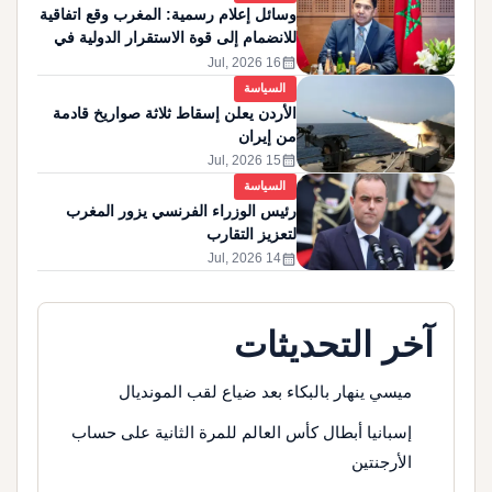
وسائل إعلام رسمية: المغرب وقع اتفاقية
للانضمام إلى قوة الاستقرار الدولية في
غزة
calendar_month
16 Jul, 2026
السياسة
الأردن يعلن إسقاط ثلاثة صواريخ قادمة
من إيران
calendar_month
15 Jul, 2026
السياسة
رئيس الوزراء الفرنسي يزور المغرب
لتعزيز التقارب
calendar_month
14 Jul, 2026
آخر التحديثات
ميسي ينهار بالبكاء بعد ضياع لقب المونديال
إسبانيا أبطال كأس العالم للمرة الثانية على حساب
الأرجنتين