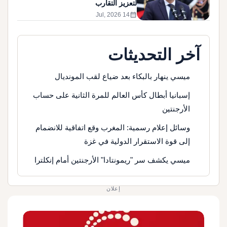
لتعزيز التقارب
calendar_month
14 Jul, 2026
آخر التحديثات
ميسي ينهار بالبكاء بعد ضياع لقب المونديال
إسبانيا أبطال كأس العالم للمرة الثانية على حساب
الأرجنتين
وسائل إعلام رسمية: المغرب وقع اتفاقية للانضمام
إلى قوة الاستقرار الدولية في غزة
ميسي يكشف سر "ريمونتادا" الأرجنتين أمام إنكلترا
إعلان