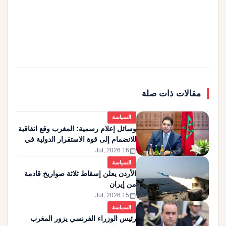
مقالات ذات صلة
السياسة
وسائل إعلام رسمية: المغرب وقع اتفاقية
للانضمام إلى قوة الاستقرار الدولية في
غزة
calendar_month
16 Jul, 2026
السياسة
الأردن يعلن إسقاط ثلاثة صواريخ قادمة
من إيران
calendar_month
15 Jul, 2026
السياسة
رئيس الوزراء الفرنسي يزور المغرب