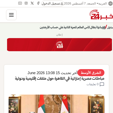
language
person
الجمعة, 7 أغسطس 2026
العربية
تسجيل الدخول
gation
إسبانيا أبطال كأس العالم للمرة الثانية على حساب الأرجنتين
chevron_left
pause
/
chevron_right
عاجل
حديث الساعة: سيناريوهات قادمة 745
إعلان
آخر تحديث 15 June 2026 13:08
الشرق الأوسط
مباحثات مصرية إماراتية في القاهرة حول ملفات إقليمية ودولية
chat_bubble
0 تعليقات