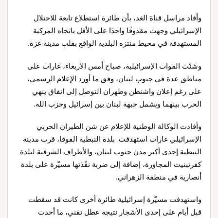
وأفاد مراسل قناة الغد، بأن طائرة استطلاع تابعة للاحتلال
الإسرائيلي وجهت مقذوفًا واحدًا على الأقل باتجاه المركبة
المستهدفة في محيط منتزه البلدية الواقع بقلب مدينة غزة.
وشنّت القوات الإسرائيلية، صباح أمس الأربعاء، غارات على
مناطق عدة في جنوب لبنان، وفق ما أورد الإعلام الرسمي،
على رغم إعلان واشنطن وطهران التوصل إلى اتفاق ينهي
الحرب بينهما ويشمل جبهة لبنان بين إسرائيل وحزب الله.
وأفادت الوكالة الوطنية للإعلام عن شن الطيران الحربي
الإسرائيلي غارات استهدفت بلدة النبطية الفوقا، قرب مدينة
النبطية إحدى أكبر مدن جنوب لبنان، والأطراف الشرقية لبلدة
كفرتبنيت المجاورة، إضافة إلى ضربة نفّذتها مسيّرة على بلدة
أنصارية في منطقة الزهراني.
واستهدفت مسيّرة إسرائيلية طائرة أخرى كانت قد سقطت
قبل أيام على إحدى الأشجار نتيجة عطل تقني، ما أحدث