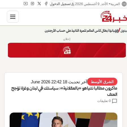
language
person
الأحد, 9 أغسطس 2026
العربية
تسجيل الدخول
gation
chevron_left
pause
/
chevron_right
حديث الساعة: سيناريوهات قادمة 745
عاجل
إعلان
آخر تحديث 18 June 2026 22:42
الشرق الأوسط
ماكرون مطالبا نتنياهو «بالعقلانية»: سياستك في لبنان وغزة تؤجج
العنف
chat_bubble
0 تعليقات