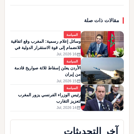
مقالات ذات صلة
السياسة
وسائل إعلام رسمية: المغرب وقع اتفاقية
للانضمام إلى قوة الاستقرار الدولية في
غزة
calendar_month
16 Jul, 2026
السياسة
الأردن يعلن إسقاط ثلاثة صواريخ قادمة
من إيران
calendar_month
15 Jul, 2026
السياسة
رئيس الوزراء الفرنسي يزور المغرب
لتعزيز التقارب
calendar_month
14 Jul, 2026
آخر التحديثات