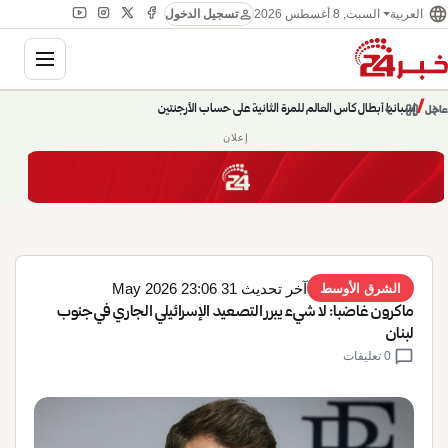
language
person
السبت, 8 أغسطس 2026
العربية
تسجيل الدخول
gation
إسبانيا أبطال كأس العالم للمرة الثانية على حساب الأرجنتين
chevron_left
pause
/
chevron_right
عاجل
حديث الساعة: سيناريوهات قادمة 745
إعلان
آخر تحديث 31 May 2026 23:06
الشرق الأوسط
ماكرون غاضبا: لا شيء يبرر التصعيد الإسرائيلي الجاري في جنوب
لبنان
chat_bubble
0 تعليقات