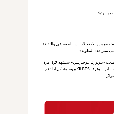
ما، وتيلا.
«ستجمع هذه الاحتفالات بين الموسيقى والثقافة
ي تميز هذه البطولة».
بطولة المقر في 19 يوليو/تموز على ملعب «نيويورك نيوجيرسي» سيشهد لأول مرة
عرضًا استثنائيًا بين الشوطين، ويشرف عليه كريس مارتن، وتؤديه مادونا، وفرقة BTS الكورية، وشاكيرا، لدعم