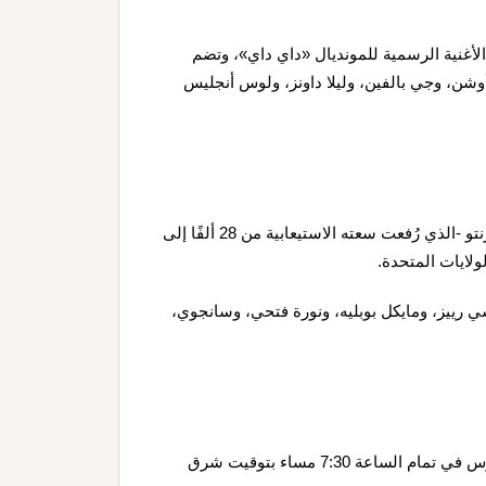
 الأغنية الرسمية للمونديال «داي داي»، وتضم
ي أوشن، وجي بالفين، وليلا داونز، ولوس أنجليس
يقام يوم الجمعة 12 يونيو/حزيران في ملعب «بي إم أو فيلد» بتورنتو -الذي رُفعت سعته الاستيعابية من 28 ألفًا إلى
ي رييز، ومايكل بوبليه، ونورة فتحي، وسانجوي،
يقام يوم الجمعة 12 يونيو/حزيران في ملعب «SoFi» بلوس أنجلوس في تمام الساعة 7:30 مساء بتوقيت شرق