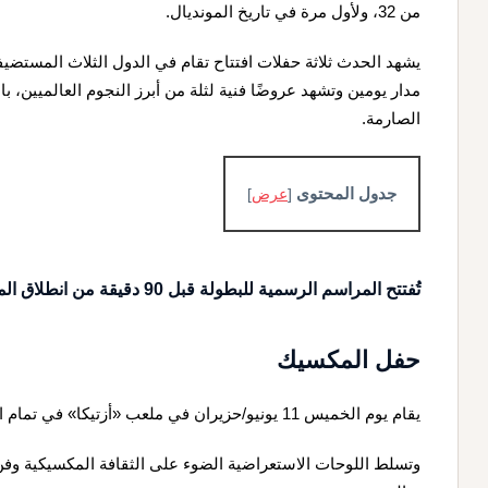
من 32، ولأول مرة في تاريخ المونديال.
يشهد الحدث ثلاثة حفلات افتتاح تقام في الدول الثلاث المستضيف
مدار يومين وتشهد عروضًا فنية لثلة من أبرز النجوم العالميين، بال
الصارمة.
جدول المحتوى
[
عرض
]
تُفتتح المراسم الرسمية للبطولة قبل 90 دقيقة من انطلاق المباريات الافتتاحية لكل دولة، على النحو التالي:
حفل المكسيك
يقام يوم الخميس 11 يونيو/حزيران في ملعب «أزتيكا» في تمام الساعة الـ 5:30 مساء بتوقيت غرينتش.
وتسلط اللوحات الاستعراضية الضوء على الثقافة المكسيكية وفن »