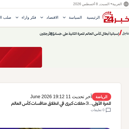
language
السبت, 8 أغسطس 2026
العربية
expand_more
expand_more
expand_more
الرئيسية
السياسة
الاقتصاد
فكر وآراء
صلب ال
Toggle submenu for السياسة
Toggle submenu for الاقتصاد
e submenu for
/
chevron_left
pause
chevron_right
حديث الساعة: سيناريوهات قادمة 745
عاجل
حديث الساعة
آخر تحديث 11 June 2026 19:12
الرياضة
للمرة الأولى.. 3 حفلات كبرى في انطلاق منافسات كأس العالم
chat_bubble
0 تعليقات