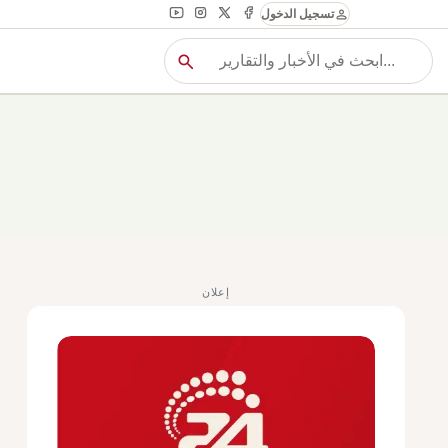
person
تسجيل الدخول
search
بح
بحث
إعلان