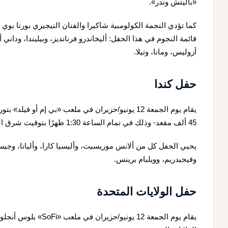
«باليتش وندر».
كما تؤدي النجمة الكولومبية شاكيرا والفنان النيجيري بورنا بوي
قائمة النجوم في هذا الحفل: أليخاندرو فرنانديز، وبيليندا، ودان
أزوليس، ومانا، وتيلا.
حفل كندا
45 ألف مقعد- وذلك في تمام الساعة 1:30 ظهرًا بتوقيت شرق الولايات المتحدة.
يحيي الحفل كل من ألانس موريسيت، وأليسيا كارا، وأليانا، وجيس
وفيجيدريم، وويليام برينس.
حفل الولايات المتحدة