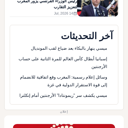
رئيس الوزراء الفرنسي يزور المغرب
لتعزيز التقارب
calendar_month
14 Jul, 2026
آخر التحديثات
ميسي ينهار بالبكاء بعد ضياع لقب المونديال
إسبانيا أبطال كأس العالم للمرة الثانية على حساب
الأرجنتين
وسائل إعلام رسمية: المغرب وقع اتفاقية للانضمام
إلى قوة الاستقرار الدولية في غزة
ميسي يكشف سر "ريمونتادا" الأرجنتين أمام إنكلترا
إعلان