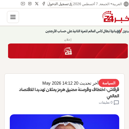
language
person
الجمعة, 7 أغسطس 2026
العربية
تسجيل الدخول
gation
إسبانيا أبطال كأس العالم للمرة الثانية على حساب الأرجنتين
chevron_left
pause
/
chevron_right
عاجل
حديث الساعة: سيناريوهات قادمة 745
إعلان
آخر تحديث 20 May 2026 14:12
السياسة
قرقاش: اختطاف وقرصنة مضيق هرمز يمثلان تهديدا للاقتصاد
العالمي
chat_bubble
0 تعليقات