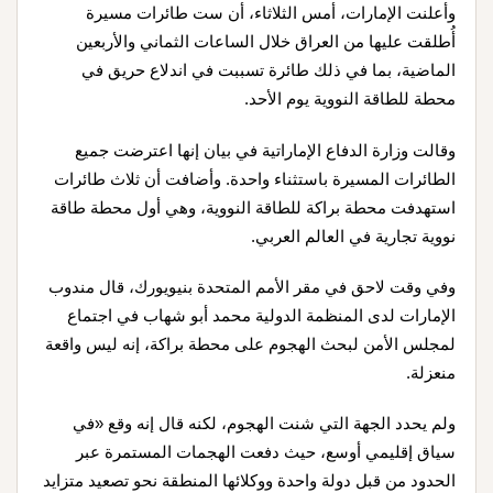
وأعلنت الإمارات، أمس الثلاثاء، أن ست طائرات مسيرة
أُطلقت عليها من العراق خلال الساعات الثماني والأربعين
الماضية، بما في ذلك طائرة تسببت في اندلاع حريق في
محطة للطاقة النووية يوم الأحد.
وقالت وزارة الدفاع الإماراتية في بيان إنها اعترضت جميع
الطائرات المسيرة باستثناء واحدة. وأضافت أن ثلاث طائرات
استهدفت محطة براكة للطاقة النووية، وهي أول محطة طاقة
نووية تجارية في العالم العربي.
وفي وقت لاحق في مقر الأمم المتحدة بنيويورك، قال مندوب
الإمارات لدى المنظمة الدولية محمد أبو شهاب في اجتماع
لمجلس الأمن لبحث الهجوم على محطة براكة، إنه ليس واقعة
منعزلة.
ولم يحدد الجهة التي شنت الهجوم، لكنه قال إنه وقع «في
سياق إقليمي أوسع، حيث دفعت الهجمات المستمرة عبر
الحدود من قبل دولة واحدة ووكلائها المنطقة نحو تصعيد متزايد