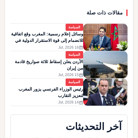
مقالات ذات صلة
السياسة
وسائل إعلام رسمية: المغرب وقع اتفاقية
للانضمام إلى قوة الاستقرار الدولية في
غزة
calendar_month
16 Jul, 2026
السياسة
الأردن يعلن إسقاط ثلاثة صواريخ قادمة
من إيران
calendar_month
15 Jul, 2026
السياسة
رئيس الوزراء الفرنسي يزور المغرب
لتعزيز التقارب
calendar_month
14 Jul, 2026
آخر التحديثات