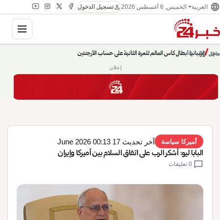
language
person
الخميس, 6 أغسطس 2026
العربية
تسجيل الدخول
gation
إسبانيا أبطال كأس العالم للمرة الثانية على حساب الأرجنتين
chevron_left
pause
/
chevron_right
عاجل
حديث الساعة: سيناريوهات قادمة 745
إعلان
آخر تحديث 17 June 2026 00:13
أميركا سياسة
البابا ليو: أشكر الرب على اتفاق السلام بين أميركا وإيران
chat_bubble
0 تعليقات