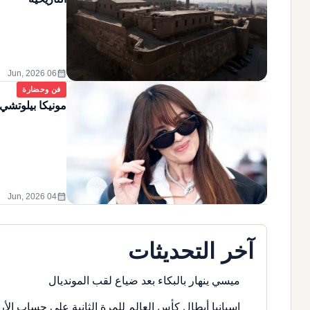
calendar_month
06 Jun, 2026
فن وحضارة
مونيكا بيلوتشي 
calendar_month
04 Jun, 2026
آخر التحديثات
ميسي ينهار بالبكاء بعد ضياع لقب المونديال
إسبانيا أبطال كأس العالم للمرة الثانية على حساب الأر