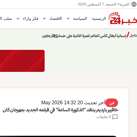
language
الجمعة, 7 أغسطس 2026
العربية
expand_more
expand_more
expand_more
الرئيسية
السياسة
الاقتصاد
فكر وآراء
صلب ال
Toggle submenu for السياسة
Toggle submenu for الاقتصاد
e submenu for
/
chevron_left
pause
chevron_right
حديث الساعة: سيناريوهات قادمة 745
عاجل
حديث الساعة
آخر تحديث 20 May 2026 14:32
فن
خافيير بارديم ينتقد "الذكورة السامة" في فيلمه الجديد بمهرجان كان
chat_bubble
0 تعليقات