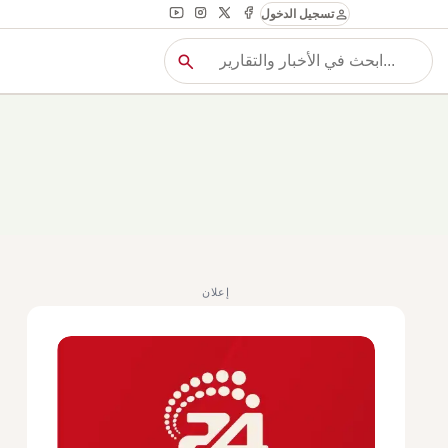
person
تسجيل الدخول
search
بح
بحث
إعلان