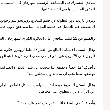
بيلافد) المشارك في المسابقة الرسمية لمهرجان كان السينمائي،
الوعي المتزايد بها في القضاء عليها.
ويؤدي بارديم دور البطولة في فيلم المخرج رودريجو سوروجوين ا
المنفصلة عنه للتمثيل في فيلمه الجديد، مما يعيد فتح ندوب قدي
والفيلم بين 22 فيلما تتنافس على الجائزة الكبرى للمهرجان، السعفة الذهبية، التي تُمنح في 23 مايو/ أيار.
وقال الممثل الإسباني البالغ من العم
الرجل على الآخرين، هي شيء يلقى صدى لدي، لأن هذا هو الجيل
وأضاف "هذا خطأ. وحقيقة أننا نتحدث عن تلك (الذكورة العدوانية) ف
بوصفها شيئا يجب أن نندد به وأن نتخلص منه".
وقال الممثل المعروف بصراحته السياسية إنه أقل قلقا من الرأي 
عن الرأي لا يزال ينطوي على مخاطر.
وأضاف "لدى المرء عائلة. الأمر لا يقتصر عليه وحده".