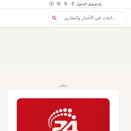
person
تسجيل الدخول
search
بح
بحث
إعلان