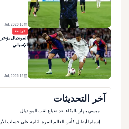
calendar_month
16 Jul, 2026
الرياضة
المونديال يؤخر
الإسباني
calendar_month
15 Jul, 2026
آخر التحديثات
ميسي ينهار بالبكاء بعد ضياع لقب المونديال
إسبانيا أبطال كأس العالم للمرة الثانية على حساب الأر