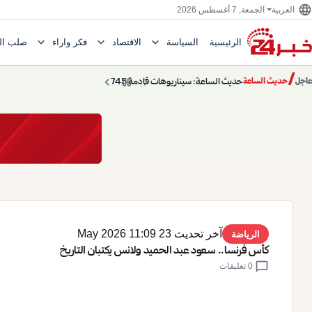
language
الجمعة, 7 أغسطس 2026
العربية
expand_more
expand_more
expand_more
الرئيسية
السياسة
الاقتصاد
فكر وآراء
صلب ال
Toggle submenu for السياسة
Toggle submenu for الاقتصاد
e submenu for
/
chevron_left
pause
chevron_right
حديث الساعة: سيناريوهات قادمة 745
عاجل
حديث الساعة
آخر تحديث 23 May 2026 11:09
الرياضة
كأس فرنسا.. سعود عبد الحميد ولانس يكتبان التاريخ
chat_bubble
0 تعليقات