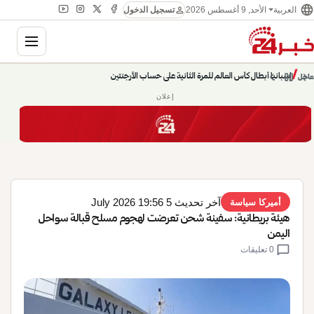
language
person
الأحد, 9 أغسطس 2026
العربية
تسجيل الدخول
gation
إسبانيا أبطال كأس العالم للمرة الثانية على حساب الأرجنتين
chevron_left
pause
/
chevron_right
عاجل
حديث الساعة: سيناريوهات قادمة 745
إعلان
آخر تحديث 5 July 2026 19:56
أميركا سياسة
هيئة بريطانية: سفينة شحن تعرضت لهجوم مسلح قبالة سواحل
اليمن
chat_bubble
0 تعليقات