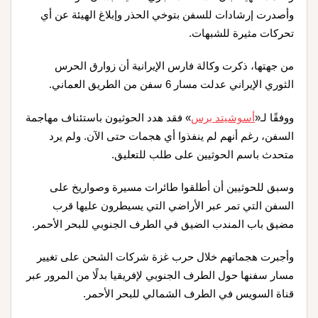
وأصدرت ​إرشادات ⁠للسفن بتوخي الحذر وإبلاغ ​الهيئة عن ​أي
⁠تحركات مثيرة للشبهات.
من جهتها، ذكرت وكالة فارس الإيرانية أن زوارق الحرس
الثوري الإيراني عدلت مسار 6 سفن من الطريق العماني.
ووفقًا لـ«
أسوشيتد برس
» فقد هدد الحوثيون باستئناف مهاجمة
السفن، رغم أنهم لم ينفذوا أي هجمات حتى الآن. ولم يرد
متحدث باسم الحوثيين على طلب للتعليق.
وسبق للحوثيين أن أطلقوا طائرات مسيرة وصواريخ على
السفن التي تمر عبر الأراضي التي يسيطرون عليها قرب
مضيق باب المندب الضيق في الطرف الجنوبي للبحر الأحمر.
وأجبرت هجماتهم خلال حرب غزة شركات الشحن على تغيير
مسار سفنها حول الطرف الجنوبي لإفريقيا بدلًا من المرور عبر
قناة السويس في الطرف الشمالي للبحر الأحمر.