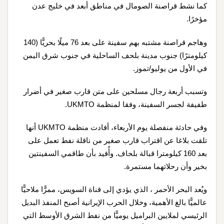
كما نشط قراصنة الصومال في مناطق أبعد في خليج عدن
مؤخرًا.
وهاجم قراصنة مشتبه بهم سفينة على بعد 76 ميلًا بحريًّا (140
كيلومترًا) جنوب مدينة بلحف الساحلية في جنوب شرق اليمن
في الأول من يوليو/تموز.
وتسبب أربعة رجال مسلحين على متن قارب صغير في أضرار
طفيفة لجسر السفينة، وفقا لمنظمة UKMTO.
وفي حادثة منفصلة يوم الأربعاء، أفادت منظمة UKMTO أنها
تلقت بلاغا عن اقتراب قارب صغير من ناقلة نفط تعمل على
بعد 160 كيلومترا قبالة بلحاف. وأُفيد بأن طاقمي السفينتين
بخير وأن رحلاتهما مستمرة.
ويُعد البحر الأحمر ، الذي يؤدي إلى قناة السويس، ممرًّا ملاحيًّا
عالميًّا بالغ الأهمية، وخلال الحرب الإيرانية أصبح المنفذ البديل
الرئيسي لملايين البراميل يوميًّا من نفط الشرق الأوسط التي