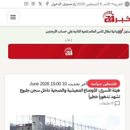
language
person
الأحد, 9 أغسطس 2026
العربية
تسجيل الدخول
gation
إسبانيا أبطال كأس العالم للمرة الثانية على حساب الأرجنتين
chevron_left
pause
/
chevron_right
عاجل
حديث الساعة: سيناريوهات قادمة 745
إعلان
آخر تحديث 10 June 2026 15:00
فلسطين سياسة
هيئة الأسرى: الأوضاع المعيشية والصحية داخل سجن جلبوع
تشهد تدهوراً خطيراً
chat_bubble
0 تعليقات