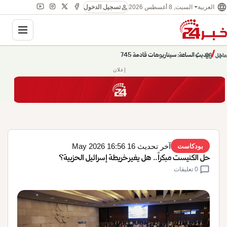
language
person
السبت, 8 أغسطس 2026
العربية
تسجيل الدخول
gation
chevron_left
pause
/
chevron_right
حديث الساعة: سيناريوهات قادمة 745
عاجل
إعلان
آخر تحديث 16 May 2026 16:56
بودكاست
حل الكنيست مبكراً.. هل يغير خريطة إسرائيل الحزبية؟
chat_bubble
0 تعليقات