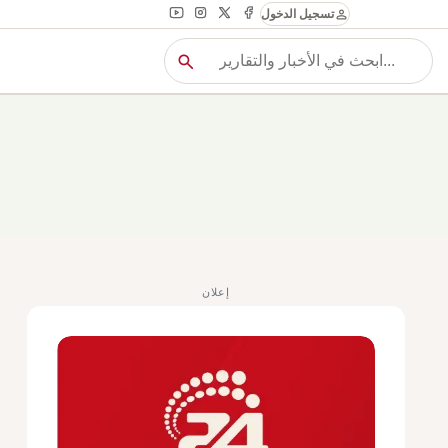
person
تسجيل الدخول
search
بح
بحث
إعلان