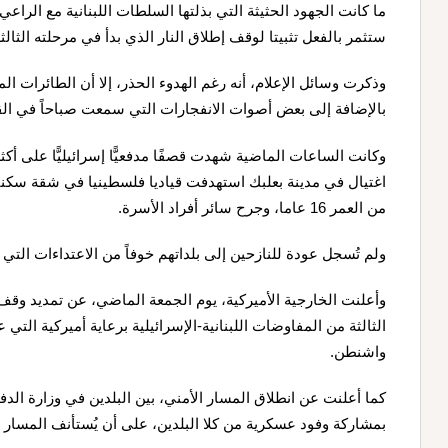
ما كانت الجهود الحثيثة التي بذلتها السلطات اللبنانية مع الرا
ستثمر بالفعل تثبيتا لوقف إطلاق النار الذي بدأ في مرحلته الثالث
وذكرت وسائل الإعلام، أنه رغم الهدوء الحذر، إلا أن الطائرات ال
بالإضافة إلى بعض أصوات الانفجارات التي سمعت صباحاً في الق
وكانت الساعات الماضية شهدت قصفًا مدفعيًّا إسرائيليًّا على أك
اغتيال في مدينة بعلبك استهدفت قياديا فلسطينيا في شقة سكنية 
من العمر 16 عاما، وجرح سائر أفراد الأسرة.
ولم تُسجل عودة للنازحين إلى بلداتهم خوفاً من الاعتداءات التي 
الثالثة من المفاوضات اللبنانية-الإسرائيلية برعاية أميركية ا
واشنطن.
بمشاركة وفود عسكرية من كلا البلدين، على أن يُستأنف المسار ا