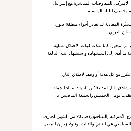
عي الأميركي للمفاوضات المباشرة مع إسرائيل
ة منتصف الليلة الماضية.
مسيّرة المعادية لم تغادر أجواء منطقة صور،
طاع الغربي.
ثر من محور، كما نفذت قوات الاحتلال عملية
ما أدى إلى استشهاده واستشهاد ابنته البالغة
تتكرر مع كل هدنة أو وقف لإطلاق النار.
وأعلنت الخارجية الأميركية، يوم الجمعة الماضي، عن تمديد وقف إطلاق النار لمدة 45 يوما، بعد انتهاء الجولة
لتي عقدت يومي الخميس والجمعة الماضيين في
كما أعلنت عن انطلاق المسار الأمني، بين البلدين في وزارة الدفاع الأميركية (البنتاجون) في 29 من الشهر الجاري،
لسياسي في الثاني والثالث يونيو/حزيران المقبل.