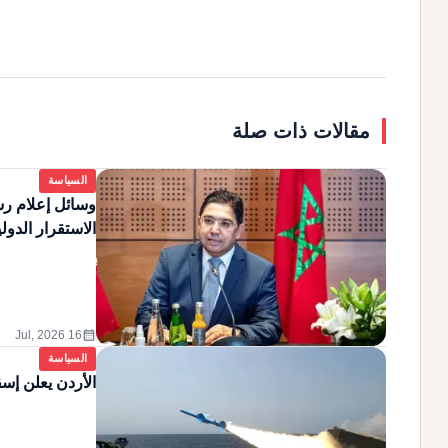
مقالات ذات صلة
السياسة
وسائل إعلام رس
الاستقرار الدول
calendar_month
16 Jul, 2026
السياسة
الأردن يعلن إسق