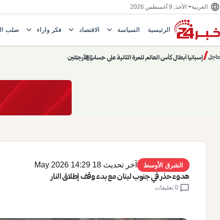
language
الأحد, 9 أغسطس 2026
العربية
expand_more
expand_more
expand_more
الرئيسية
السياسة
الاقتصاد
فكر وآراء
صلب ال
Toggle submenu for السياسة
Toggle submenu for الاقتصاد
e submenu for
/
chevron_left
pause
chevron_right
حديث الساعة: سيناريوهات قادمة 745
عاجل
حديث الساعة
آخر تحديث 18 May 2026 14:29
الشرق الأوسط
هدوء حذر في جنوب لبنان مع بدء وقف إطلاق النار
chat_bubble
0 تعليقات