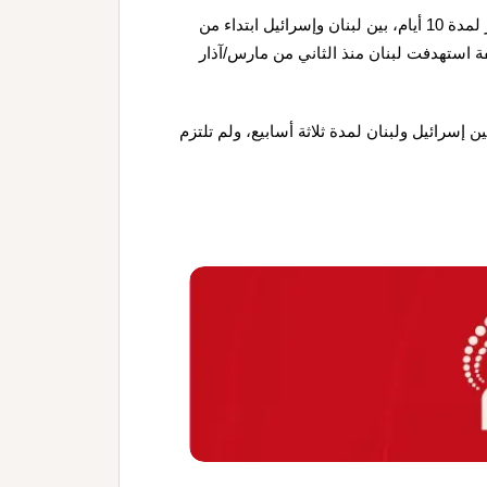
وكان الرئيس الأميركي دونالد ترمب، أعلن عن وقف لإطلاق النار لمدة 10 أيام، بين لبنان وإسرائيل ابتداء من
ة مكثّفة استهدفت لبنان منذ الثاني من مارس/آذار
لنار بين إسرائيل ولبنان لمدة ثلاثة أسابيع، ولم تلتزم