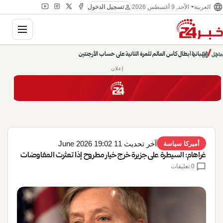
language
person
الأحد, 9 أغسطس 2026
العربية
تسجيل الدخول
gation
chevron_left
pause
/
chevron_right
إسبانيا أبطال كأس العالم للمرة الثانية على حساب الأرجنتين
عاجل
إعلان
آخر تحديث 11 June 2026 19:02
أميركا سياسة
غراهام: السيطرة على جزيرة خرج خيار مطروح إذا تعثرت المفاوضات
chat_bubble
0 تعليقات