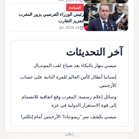
calendar_month
15 Jul, 2026
السياسة
رئيس الوزراء الفرنسي يزور المغرب
لتعزيز التقارب
calendar_month
14 Jul, 2026
آخر التحديثات
ميسي ينهار بالبكاء بعد ضياع لقب المونديال
إسبانيا أبطال كأس العالم للمرة الثانية على حساب
الأرجنتين
وسائل إعلام رسمية: المغرب وقع اتفاقية للانضمام
إلى قوة الاستقرار الدولية في غزة
ميسي يكشف سر "ريمونتادا" الأرجنتين أمام إنكلترا
إعلان