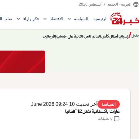
language
الجمعة, 7 أغسطس 2026
العربية
expand_more
expand_more
expand_more
الرئيسية
السياسة
الاقتصاد
فكر وآراء
صلب ال
Toggle submenu for السياسة
Toggle submenu for الاقتصاد
e submenu for
/
chevron_left
pause
chevron_right
حديث الساعة: سيناريوهات قادمة 745
عاجل
حديث الساعة
آخر تحديث 10 June 2026 09:24
السياسة
غارات باكستانية تقتل 12 أفغانيا
chat_bubble
0 تعليقات