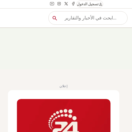
person
تسجيل الدخول
search
بح
بحث
إعلان