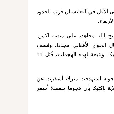
ية إلى مقتل 12 شخصا على الأقل في أفغانستان قرب الحدود
أربعاء.
بيح الله مجاهد، على منصة أكس:
ال الجوي الأفغاني مجددا، وقصف
منازل مدنية في ولايات كونار وخوست وباكتيكا. ونتيجة لهذه الهجمات، قُتل 11
وية استهدفت منزلا، أسفرت عن
ة باكتيكا بأن هجوما منفصلا أسفر