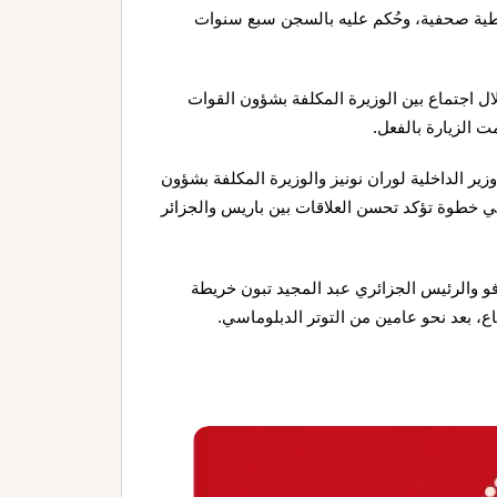
ى الصحفي الرياضي في مايو/أيار 2024 أثناء تغطية صحفية، وحُكم عليه بالسجن سبع سنوات
ل اجتماع بين الوزيرة المكلفة بشؤون القوات
 الزيارة بالفعل.
زير الداخلية لوران نونيز والوزيرة المكلفة بشؤون
وفو، الأسبوع الماضي «10 مايو/أيار»، في خطوة تؤكد تحسن العلاقات بين باريس والجزائر
و والرئيس الجزائري عبد المجيد تبون خريطة
، بعد نحو عامين من التوتر الدبلوماسي.