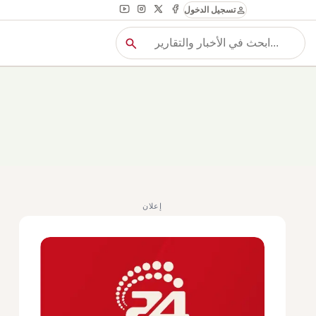
person
تسجيل الدخول
search
بح
بحث
إعلان