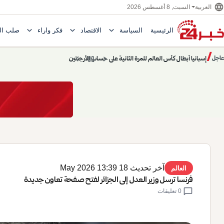
language
السبت, 8 أغسطس 2026
العربية
expand_more
expand_more
expand_more
الرئيسية
السياسة
الاقتصاد
فكر وآراء
صلب ال
Toggle submenu for السياسة
Toggle submenu for الاقتصاد
e submenu for
/
chevron_left
pause
chevron_right
حديث الساعة: سيناريوهات قادمة 745
عاجل
حديث الساعة
آخر تحديث 18 May 2026 13:39
العالم
فرنسا ترسل وزير العدل إلى الجزائر لفتح صفحة تعاون جديدة
chat_bubble
0 تعليقات