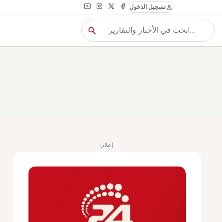
person
تسجيل الدخول
search
بح
بحث
إعلان