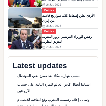
غزة
calendar_month
16 Jul, 2026
Politics
الأردن يعلن إسقاط ثلاثة صواريخ قادمة
من إيران
calendar_month
15 Jul, 2026
Politics
رئيس الوزراء الفرنسي يزور المغرب
لتعزيز التقارب
calendar_month
14 Jul, 2026
Latest updates
ميسي ينهار بالبكاء بعد ضياع لقب المونديال
إسبانيا أبطال كأس العالم للمرة الثانية على حساب
الأرجنتين
وسائل إعلام رسمية: المغرب وقع اتفاقية للانضمام
إلى قوة الاستقرار الدولية في غزة