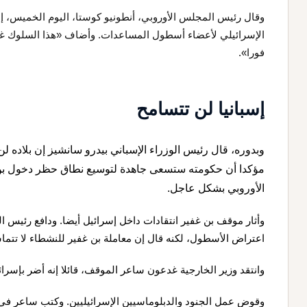
وقال رئيس المجلس الأوروبي، أنطونيو كوستا، اليوم الخميس، إ
الإسرائيلي لأعضاء أسطول المساعدات. وأضاف «هذا السلوك غير
فورا».
إسبانيا لن تتسامح
وبدوره، قال رئيس الوزراء الإسباني بيدرو سانشيز إن بلاده ل
مؤكدا أن حكومته ستسعى جاهدة لتوسيع نطاق حظر دخول بن غف
الأوروبي بشكل عاجل.
وأثار موقف بن غفير انتقادات داخل إسرائيل أيضا. ودافع رئيس ال
اعتراض الأسطول، لكنه قال إن معاملة بن غفير للنشطاء لا تتما
وانتقد وزير الخارجية غدعون ساعر الموقف، قائلا إنه أضر بإس
وقوض عمل الجنود والدبلوماسيين الإسرائيليين. وكتب ساعر في