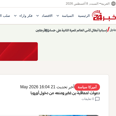
language
السبت, 8 أغسطس 2026
العربية
expand_more
expand_more
expand_more
الرئيسية
السياسة
الاقتصاد
فكر وآراء
صلب ال
Toggle submenu for السياسة
Toggle submenu for الاقتصاد
e submenu for
/
chevron_left
pause
chevron_right
حديث الساعة: سيناريوهات قادمة 745
عاجل
حديث الساعة
آخر تحديث 21 May 2026 16:04
أميركا سياسة
دعوات لمعاقبة بن غفير ومنعه من دخول أوروبا
chat_bubble
0 تعليقات