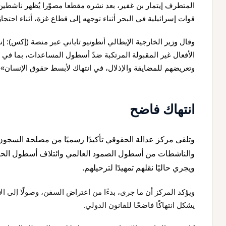
المتطرف إيتمار بن غفير، بعد نشره مقطعا مصوّرا يُظهر ناش
قوات إسرائيلية في البحر أثناء توجهه إلى قطاع غزة، أثناء احتجاز
وقال وزير الخارجية الإيطالي أنطونيو تاياني عبر منصة (إكس)
الأفعال غير المقبولة المرتكبة ضدّ أسطول المساعدات، بما في ذ
وتعريضهم للمضايقة والإذلال، في انتهاك لأبسط حقوق الإنسان».
انتهاك فاضح
وتلقى مركز عدالة الحقوقي تأكيدًا رسميًا من مصلحة السجون ا
والناشطات من أسطول الصمود العالمي وائتلاف أسطول الحر
ويجري حاليًا نقلهم تمهيدًا لترحيلهم.
ويؤكد المركز أن ما جرى، بدءًا من اعتراض السفن، وصولًا إلى الا
يشكل انتهاكًا فاضحًا للقانون الدولي.