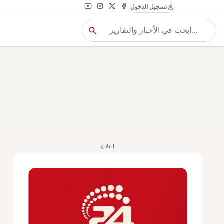
person
تسجيل الدخول
search
بح
بحث
إعلان