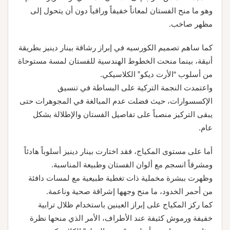
وهو ما منح الفستان لمعاناً خفيفاً وراقياً دون أن يتحول إلى
مظهر صاخب.
كما ساهم تصميم الكورسيه في إبراز رشاقة بينار دينيز بطريقة
أنيقة، بينما منحت الخطوط الهندسية للفستان لمسة مستوحاة
من أسلوب “الأرت ديكو” الكلاسيكي.
واعتمدت النجمة التركية على البساطة في تنسيق
الإكسسوارات، حيث فضلت عدم المبالغة في المجوهرات حتى
يبقى التركيز منصباً على تفاصيل الفستان والإطلالة بشكل
عام.
أما على مستوى المكياج، فقد اختارت بينار دينيز أسلوباً هادئاً
ومشرقاً انسجم مع ألوان الفستان وطبيعة المناسبة.
وظهرت ببشرة مخملية ذات تغطية طبيعية مع لمسات دافئة
من أحمر الخدود، ما منح وجهها إشراقة صحية وناعمة.
كما ركز المكياج على إبراز العينين باستخدام ظلال ترابية
خفيفة ورموش كثيفة عند الأطراف، الأمر الذي منحها نظرة