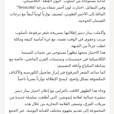
جذابة مستوحاة من أسلوب “عيون القطة” الكلاسيكي.
وفي المقابل، اختارت لون أحمر شفاه بدرجة “Terracotta”
المائلة إلى الأحمر الطوبي، ليضيف توازناً لونياً أنيقاً مع درجات
الفستان الخوخية.
وأكملت بينار دينيز إطلالتها بتسريحة شعر مرفوعة بأسلوب
مرتب وعفوي في الوقت نفسه، مع غرة أمامية كثيفة ومائلة
غطت جزءاً من الجبهة.
هذا الاختيار منحها مظهراً مستوحى من نجمات السينما
الكلاسيكية في خمسينيات وستينيات القرن الماضي، خاصة مع
بساطة المكياج وأناقة التصميم.
كما ساعد الشعر المرفوع في إبراز تفاصيل الكورسيه والأكتاف
المكشوفة بشكل واضح، ليمنح الإطلالة توازناً بصرياً ناعماً.
وجاء هذا الظهور اللافت بالتزامن مع إعلان اختيار بينار دينيز
سفيرة جمالية لعلامة إيموشن، التي أطلقت سلسلة جديدة من
مزيلات العرق، وتسعى العلامة التجارية من خلال هذه
المجموعة إلى تقديم مفهوم مختلف للعناية اليومية، عبر الجمع