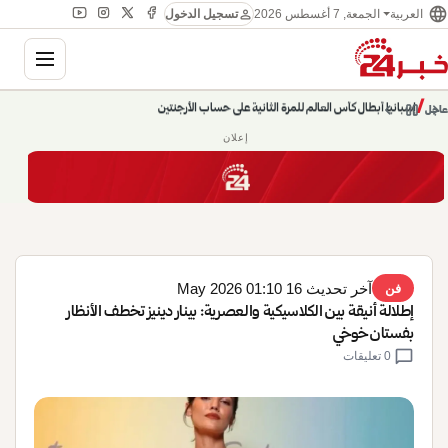
language
person
الجمعة, 7 أغسطس 2026
العربية
تسجيل الدخول
gation
chevron_left
pause
/
chevron_right
حديث الساعة: سيناريوهات قادمة 745
عاجل
إعلان
آخر تحديث 16 May 2026 01:10
فن
إطلالة أنيقة بين الكلاسيكية والعصرية: بينار دينيز تخطف الأنظار
بفستان خوخي
chat_bubble
0 تعليقات