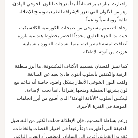
واختارت بينار دينيز فستاناً أنيقاً بدرجات اللون الخوخي الهادئ،
وهو من الألوان التي تعزز الإشراقة الطبيعية وتمنح الإطلالة
طابعاً رومانسياً وناعماً.
وجاء التصميم مستوحى من صيحات الكورسيه الكلاسيكية،
حيث بدا الجزء العلوي محدداً للخصر بخطوط هندسية بارزة
أضافت لمسة فنية راقية، بينما انسدلت التنورة بانسيابية
عززت من أنوثة الإطلالة.
كما تميز الفستان بتصميم الأكتاف المكشوفة، ما أبرز منطقة
الرقبة والكتفين بأسلوب أنثوي هادئ بعيد عن المبالغة.
ولفت اللون الخوخي الأنظار بشكل واضح، خاصة أنه تناغم مع
لون بشرتها الحنطية ومنحها إشراقاً دافئاً تحت الإضاءة،
ليعكس أسلوب “الأناقة الهادئة” الذي أصبح من أبرز اتجاهات
الموضة في الفترة الأخيرة.
ورغم بساطة التصميم، فإن الإطلالة حملت الكثير من التفاصيل
الدقيقة التي أظهرت ذوقاً رفيعاً في اختيار القصات والخامات.
فقد بدا القماش أقرب إلى الساتان المطفي أو الحرير الناعم،