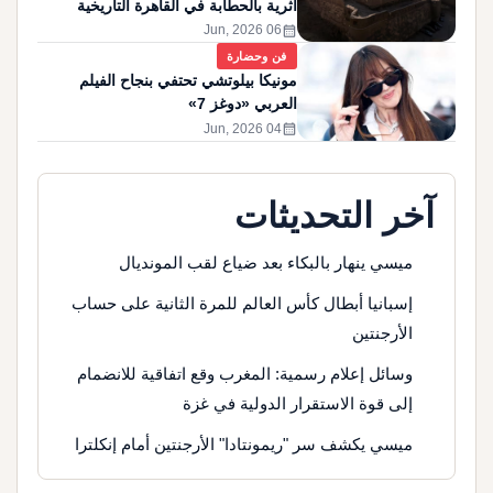
أثرية بالحطابة في القاهرة التاريخية
calendar_month
06 Jun, 2026
فن وحضارة
مونيكا بيلوتشي تحتفي بنجاح الفيلم
العربي «دوغز 7»
calendar_month
04 Jun, 2026
آخر التحديثات
ميسي ينهار بالبكاء بعد ضياع لقب المونديال
إسبانيا أبطال كأس العالم للمرة الثانية على حساب
الأرجنتين
وسائل إعلام رسمية: المغرب وقع اتفاقية للانضمام
إلى قوة الاستقرار الدولية في غزة
ميسي يكشف سر "ريمونتادا" الأرجنتين أمام إنكلترا