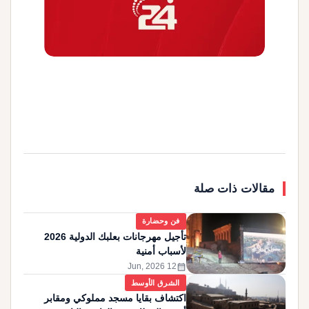
مقالات ذات صلة
فن وحضارة
تأجيل مهرجانات بعلبك الدولية 2026
لأسباب أمنية
calendar_month
12 Jun, 2026
الشرق الأوسط
اكتشاف بقايا مسجد مملوكي ومقابر