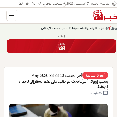
language
person
الجمعة, 7 أغسطس 2026
العربية
تسجيل الدخول
gation
إسبانيا أبطال كأس العالم للمرة الثانية على حساب الأرجنتين
chevron_left
pause
/
chevron_right
عاجل
حديث الساعة: سيناريوهات قادمة 745
إعلان
آخر تحديث 19 May 2026 23:28
أميركا سياسة
بسبب إيبولا.. أميركا تحث مواطنيها على عدم السفر إلى 3 دول
إفريقية
chat_bubble
0 تعليقات