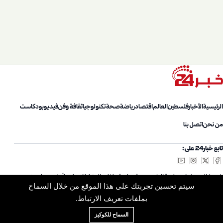
الرئيسية
الأخبار
فلسطين
العالم
اقتصاد
رياضة
صحة
تكنولوجيا
ثقافة وفن
فيديو
بودكاست
من نحن
اتصل بنا
تابع خبار24 على:
شروط الاستخدام
سياسة الخصوصية
سياسة ملفات الارتباط
اتصل بنا
أعلن معنا
من نحن
سيتم تحسين تجربتك على هذا الموقع من خلال السماح
خريطة الموقع
الأرشيف
بملفات تعريف الارتباط.
السماح للكوكيز
© 2026 Khabar24. جميع الحقوق محفوظة.