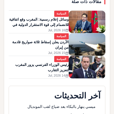
مقالات ذات صلة
السياسة
وسائل إعلام رسمية: المغرب وقع اتفاقية
للانضمام إلى قوة الاستقرار الدولية في
غزة
calendar_month
16 Jul, 2026
السياسة
الأردن يعلن إسقاط ثلاثة صواريخ قادمة
من إيران
calendar_month
15 Jul, 2026
السياسة
رئيس الوزراء الفرنسي يزور المغرب
لتعزيز التقارب
calendar_month
14 Jul, 2026
آخر التحديثات
ميسي ينهار بالبكاء بعد ضياع لقب المونديال