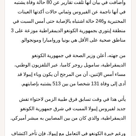
وأضافت في بيان أنها تلقت تقارير عن 80 حالة وفاة يشتبه
في أنها ناجمة عن الفيروس وثماني حالات أكدتها العينات
المختبرية و246 حالة اشتباه بالإصابة حتى أمس السبت في
منطقة إيتوري بجمهورية الكونغو الديمقراطية موزعة على 3
مناطق صحية على الأقل هي بونيا وروامبارا ومونجوالو.
من جهته، أعلن وزير الصحة في جمهورية الكونغو
الديمقراطية، سامويل روجر كامبا، عبر التلفزيون الوطني،
مساء أمس الإثنين، أن من المرجح أن يكون وباء إيبولا قد
أدى إلى وفاة 131 شخصا من بين 513 يشتبه بإصابتهم.
يأتي هذا في وقت تسابق فرق طبية الزمن لاحتواء تفش
جديد لفيروس إيبولا المميت في شرق جمهورية الكونغو
الديمقراطية، والذي كان من بين المصابين به مبشر أميركي.
ورغم خبرة الكونغو في التعامل مع إيبولا، فإن تأخر اكتشاف