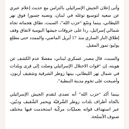
وأتى إعلان الجيش الإسرائيلي بالتزامن مع حديث إعلام عبري
عن سعيه لتوسيع توغله في لبنان، ونصبه جسورا فوق نهر
الليطاني، بينما وسّع “حزب الله”، السبت، نطاق هجماته تجاه
شمالي إسرائيل، ردا على خروقات جيشها اليومية لاتفاق وقف
إطلاق النار الساري منذ 17 أبريل الماضي، والممدد حتى مطلع
يوليو/ تموز المقبل.
والسبت، قال مصدر عسكري لبناني، مفضلا عدم الكشف عن
هويته، إن “قوات الاحتلال الإسرائيلي وصلت إلى قرى وبلدات
في شمال نهر الليطاني، بينها زوطر الشرقية وشقيف أرنون،
وأصبحت على تخوم مدينة النبطية”.
بينما أكد “حزب الله” أنه تصدى لتقدم الجيش الإسرائيلي
باتّجاه أطراف بلدات زوطر الشّرقيّة ويحمر الشّقيف ودبّين،
عبر استهداف قواته بعمليّات مركّبة استخدمت فيها مختلف
صنوف الأسلحة.