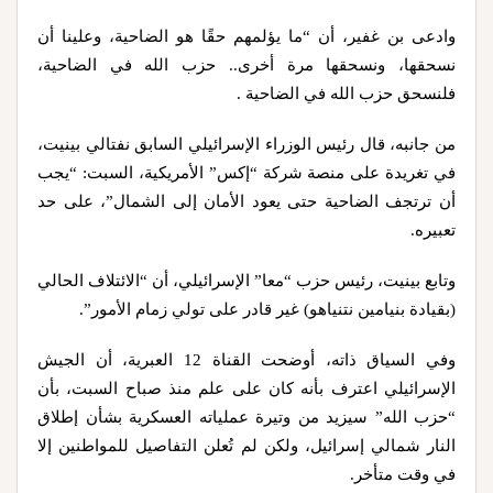
وادعى بن غفير، أن “ما يؤلمهم حقًا هو الضاحية، وعلينا أن
نسحقها، ونسحقها مرة أخرى.. حزب الله في الضاحية،
فلنسحق حزب الله في الضاحية .
من جانبه، قال رئيس الوزراء الإسرائيلي السابق نفتالي بينيت،
في تغريدة على منصة شركة “إكس” الأمريكية، السبت: “يجب
أن ترتجف الضاحية حتى يعود الأمان إلى الشمال”، على حد
تعبيره.
وتابع بينيت، رئيس حزب “معا” الإسرائيلي، أن “الائتلاف الحالي
(بقيادة بنيامين نتنياهو) غير قادر على تولي زمام الأمور”.
وفي السياق ذاته، أوضحت القناة 12 العبرية، أن الجيش
الإسرائيلي اعترف بأنه كان على علم منذ صباح السبت، بأن
“حزب الله” سيزيد من وتيرة عملياته العسكرية بشأن إطلاق
النار شمالي إسرائيل، ولكن لم تُعلن التفاصيل للمواطنين إلا
في وقت متأخر.