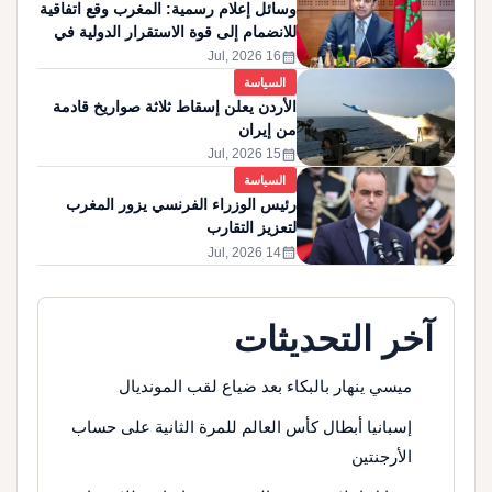
وسائل إعلام رسمية: المغرب وقع اتفاقية
للانضمام إلى قوة الاستقرار الدولية في
غزة
calendar_month
16 Jul, 2026
السياسة
الأردن يعلن إسقاط ثلاثة صواريخ قادمة
من إيران
calendar_month
15 Jul, 2026
السياسة
رئيس الوزراء الفرنسي يزور المغرب
لتعزيز التقارب
calendar_month
14 Jul, 2026
آخر التحديثات
ميسي ينهار بالبكاء بعد ضياع لقب المونديال
إسبانيا أبطال كأس العالم للمرة الثانية على حساب
الأرجنتين