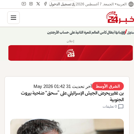
language
person
الجمعة, 7 أغسطس 2026
العربية
تسجيل الدخول
gation
إسبانيا أبطال كأس العالم للمرة الثانية على حساب الأرجنتين
chevron_left
pause
/
chevron_right
عاجل
حديث الساعة: سيناريوهات قادمة 745
إعلان
آخر تحديث 31 May 2026 01:42
الشرق الأوسط
بن غفير يحرض الجيش الإسرائيلي على “سحق” ضاحية بيروت
الجنوبية
chat_bubble
0 تعليقات