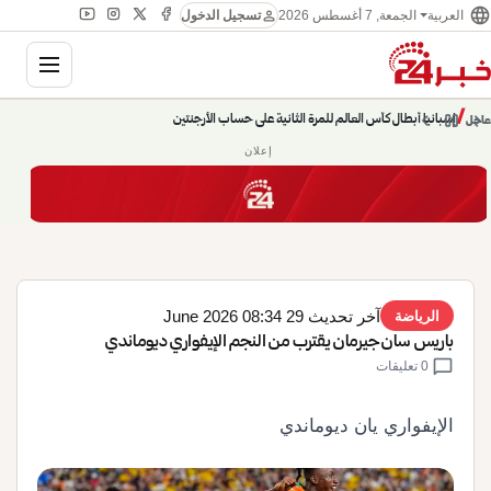
language
person
الجمعة, 7 أغسطس 2026
العربية
تسجيل الدخول
gation
chevron_left
pause
/
chevron_right
إسبانيا أبطال كأس العالم للمرة الثانية على حساب الأرجنتين
عاجل
إعلان
آخر تحديث 29 June 2026 08:34
الرياضة
باريس سان جيرمان يقترب من النجم الإيفواري ديوماندي
chat_bubble
0 تعليقات
الإيفواري يان ديوماندي