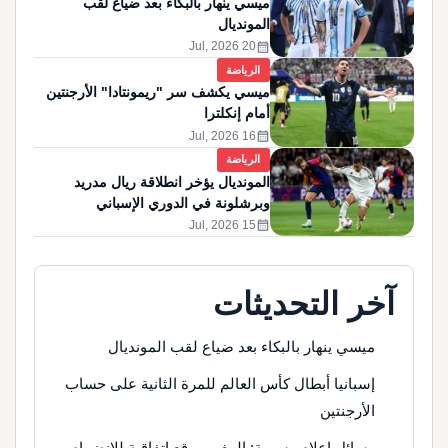
ميسي ينهار بالبكاء بعد ضياع لقب
المونديال
calendar_month
20 Jul, 2026
الرياضة
ميسي يكشف سر "ريمونتادا" الأرجنتين
أمام إنكلترا
calendar_month
16 Jul, 2026
الرياضة
المونديال يؤخر انطلاقة ريال مدريد
وبرشلونة في الدوري الإسباني
calendar_month
15 Jul, 2026
آخر التحديثات
ميسي ينهار بالبكاء بعد ضياع لقب المونديال
إسبانيا أبطال كأس العالم للمرة الثانية على حساب
الأرجنتين
وسائل إعلام رسمية: المغرب وقع اتفاقية للانضمام