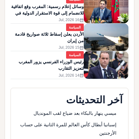
وسائل إعلام رسمية: المغرب وقع اتفاقية
للانضمام إلى قوة الاستقرار الدولية في
غزة
calendar_month
16 Jul, 2026
السياسة
الأردن يعلن إسقاط ثلاثة صواريخ قادمة
من إيران
calendar_month
15 Jul, 2026
السياسة
رئيس الوزراء الفرنسي يزور المغرب
لتعزيز التقارب
calendar_month
14 Jul, 2026
آخر التحديثات
ميسي ينهار بالبكاء بعد ضياع لقب المونديال
إسبانيا أبطال كأس العالم للمرة الثانية على حساب
الأرجنتين