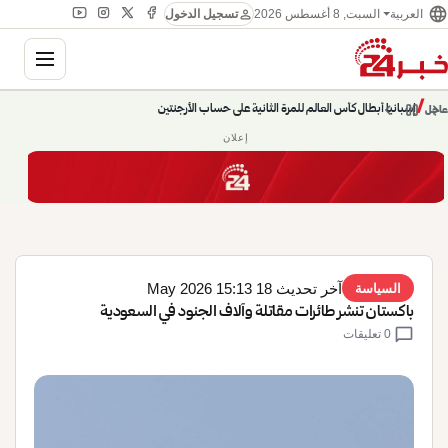
language
person
السبت, 8 أغسطس 2026
العربية
تسجيل الدخول
gation
chevron_left
pause
/
chevron_right
إسبانيا أبطال كأس العالم للمرة الثانية على حساب الأرجنتين
عاجل
إعلان
آخر تحديث 18 May 2026 15:13
السياسة
باكستان تنشر طائرات مقاتلة وآلاف الجنود في السعودية
chat_bubble
0 تعليقات