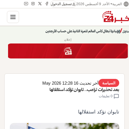
language
person
الأحد, 9 أغسطس 2026
العربية
تسجيل الدخول
gation
إسبانيا أبطال كأس العالم للمرة الثانية على حساب الأرجنتين
chevron_left
pause
/
chevron_right
عاجل
حديث الساعة: سيناريوهات قادمة 745
إعلان
آخر تحديث 16 May 2026 12:28
السياسة
بعد تحذيرات ترامب.. تايوان تؤكد استقلالها
chat_bubble
0 تعليقات
تايوان تؤكد استقلالها