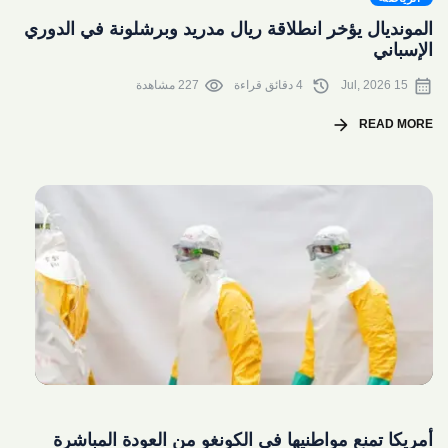
المونديال يؤخر انطلاقة ريال مدريد وبرشلونة في الدوري
الإسباني
visibility
history
calendar_month
15 Jul, 2026
4 دقائق قراءة
227 مشاهدة
arrow_forward
READ MORE
share
أمريكا تمنع مواطنيها في الكونغو من العودة المباشرة