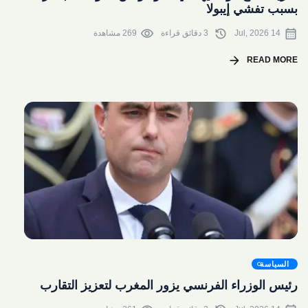
بسبب تفشي إيبولا
visibility
history
calendar_month
14 Jul, 2026
3 دقائق قراءة
269 مشاهدة
arrow_forward
READ MORE
share
السياسة
رئيس الوزراء الفرنسي يزور المغرب لتعزيز التقارب