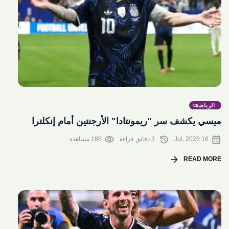
share
الرياضة
ميسي يكشف سر "ريمونتادا" الأرجنتين أمام إنكلترا
visibility
history
calendar_month
16 Jul, 2026
3 دقائق قراءة
186 مشاهدة
arrow_forward
READ MORE