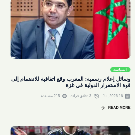
share
السياسة
وسائل إعلام رسمية: المغرب وقع اتفاقية للانضمام إلى
قوة الاستقرار الدولية في غزة
visibility
history
calendar_month
16 Jul, 2026
3 دقائق قراءة
215 مشاهدة
arrow_forward
READ MORE