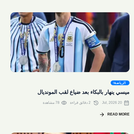
share
الرياضة
ميسي ينهار بالبكاء بعد ضياع لقب المونديال
visibility
history
calendar_month
20 Jul, 2026
2 دقائق قراءة
78 مشاهدة
arrow_forward
READ MORE