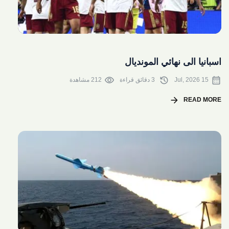
share
اسبانيا الى نهائي المونديال
visibility
history
calendar_month
15 Jul, 2026
3 دقائق قراءة
212 مشاهدة
arrow_forward
READ MORE