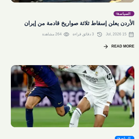
share
السياسة
الأردن يعلن إسقاط ثلاثة صواريخ قادمة من إيران
visibility
history
calendar_month
15 Jul, 2026
3 دقائق قراءة
264 مشاهدة
arrow_forward
READ MORE
share
الرياضة