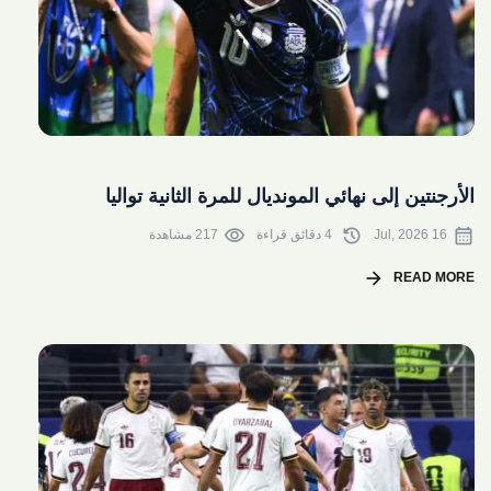
share
الأرجنتين إلى نهائي المونديال للمرة الثانية تواليا
visibility
history
calendar_month
16 Jul, 2026
4 دقائق قراءة
217 مشاهدة
arrow_forward
READ MORE