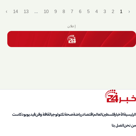
›
14
13
...
10
9
8
7
6
5
4
3
2
1
‹
إعلان
الرئيسية
الأخبار
فلسطين
العالم
اقتصاد
رياضة
صحة
تكنولوجيا
ثقافة وفن
فيديو
بودكاست
من نحن
اتصل بنا