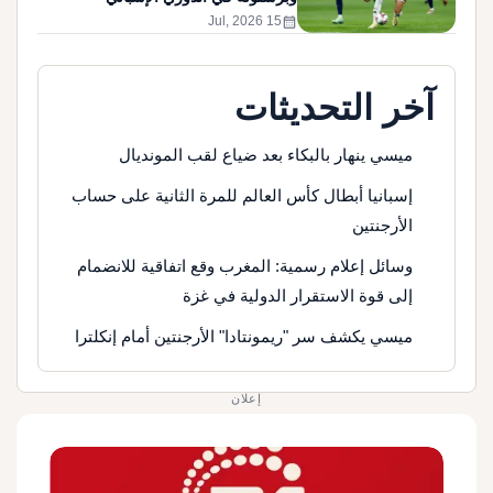
calendar_month
15 Jul, 2026
آخر التحديثات
ميسي ينهار بالبكاء بعد ضياع لقب المونديال
إسبانيا أبطال كأس العالم للمرة الثانية على حساب
الأرجنتين
وسائل إعلام رسمية: المغرب وقع اتفاقية للانضمام
إلى قوة الاستقرار الدولية في غزة
ميسي يكشف سر "ريمونتادا" الأرجنتين أمام إنكلترا
إعلان