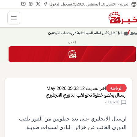
language
person
الاثنين, 10 أغسطس 2026
العربية
تسجيل الدخول
gation
إسبانيا أبطال كأس العالم للمرة الثانية على حساب الأرجنتين
chevron_left
pause
/
chevron_right
عاجل
حديث الساعة: سيناريوهات قادمة 745
إعلان
آخر تحديث 12 May 2026 09:33
الرياضة
ارسنال يخطو خطوة نحو لقب الدوري الانجليزي
chat_bubble
0 تعليقات
ارسنال الانجليزي على بعد خطوتين من الفوز بلقب
الدوري الغائب عن خزائن النادي لسنوات طويلة