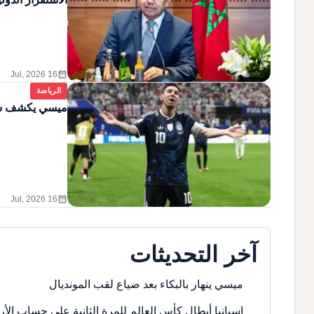
calendar_month
16 Jul, 2026
الرياضة
ميسي يكشف سر "
calendar_month
16 Jul, 2026
آخر التحديثات
ميسي ينهار بالبكاء بعد ضياع لقب المونديال
إسبانيا أبطال كأس العالم للمرة الثانية على حساب الأر