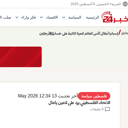
language
الخميس, 6 أغسطس 2026
العربية
expand_more
expand_more
expand_more
الرئيسية
السياسة
الاقتصاد
فكر وآراء
صلب ال
Toggle submenu for السياسة
Toggle submenu for الاقتصاد
e submenu for
/
chevron_left
pause
chevron_right
حديث الساعة: سيناريوهات قادمة 745
عاجل
حديث الساعة
آخر تحديث 13 May 2026 12:34
فلسطين سياسة
الاتحاد الفلسطيني يرد على لامين يامال
chat_bubble
0 تعليقات