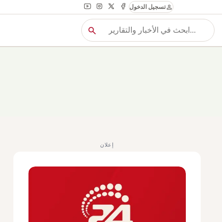
person
تسجيل الدخول
search
بح
بحث
إعلان