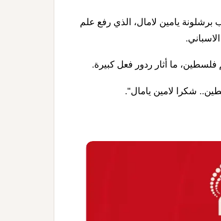
 برشلونة يامين لامال، الذي رفع علم
لاسباني.
فلسطين، ما أثار ردور فعل كبيرة.
ين.. شكرا لامين يامال".